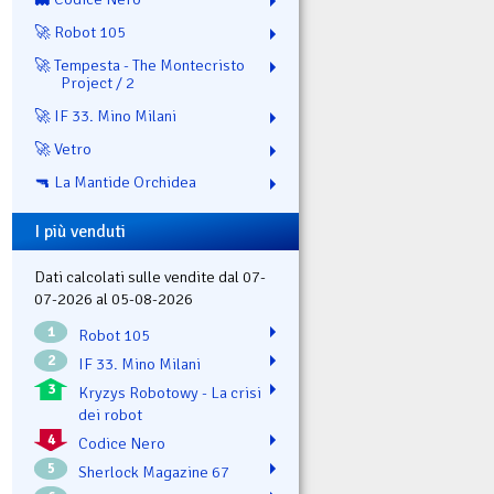
🚀 Robot 105
🚀 Tempesta - The Montecristo
Project / 2
🚀 IF 33. Mino Milani
🚀 Vetro
🔫 La Mantide Orchidea
I più venduti
Dati calcolati sulle vendite dal 07-
07-2026 al 05-08-2026
1
Robot 105
2
IF 33. Mino Milani
3
Kryzys Robotowy - La crisi
dei robot
4
Codice Nero
5
Sherlock Magazine 67