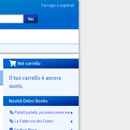
Fai login o registrati
Vai
Nel carrello
Il tuo carrello è ancora
vuoto.
Novità Delos Books
🗞️ Patatì patatà, picinina come me
🗞️ La Fabbrica dei Futuri
👻 Codice Nero