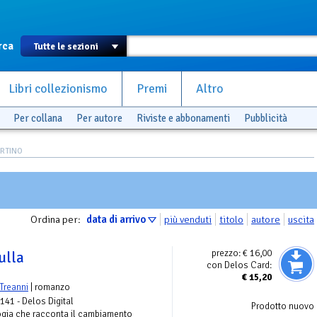
rca
Libri collezionismo
Premi
Altro
Per collana
Per autore
Riviste e abbonamenti
Pubblicità
ORTINO
Ordina per:
data di arrivo
più venduti
titolo
autore
uscita
prezzo:
€ 16,00
ulla
con Delos Card:
€
15,20
Treanni
| romanzo
 141 - Delos Digital
Prodotto nuovo
ogia che racconta il cambiamento