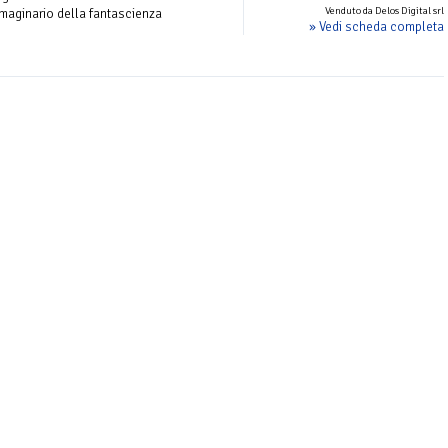
Venduto da Delos Digital srl
mmaginario della fantascienza
» Vedi scheda completa