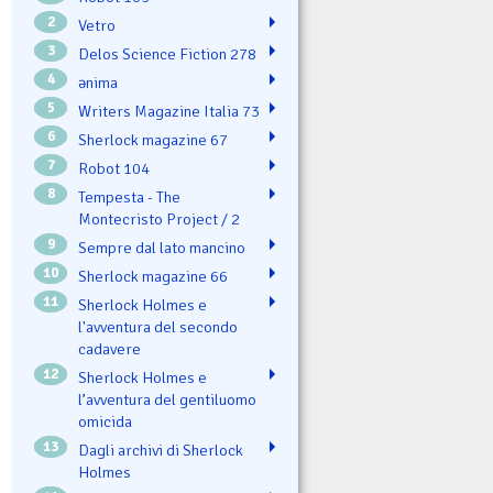
2
Vetro
3
Delos Science Fiction 278
4
ənima
5
Writers Magazine Italia 73
6
Sherlock magazine 67
7
Robot 104
8
Tempesta - The
Montecristo Project / 2
9
Sempre dal lato mancino
10
Sherlock magazine 66
11
Sherlock Holmes e
l'avventura del secondo
cadavere
12
Sherlock Holmes e
l’avventura del gentiluomo
omicida
13
Dagli archivi di Sherlock
Holmes