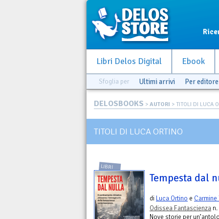
Rice
Libri Delos Digital
Ebook
Sfoglia per
Ultimi arrivi
Per editore
DELOSBOOKS
>
AUTORI
> TITOLI DI LUCA 
TITOLI DI LUCA ORTINO
LIBRI
Tempesta dal n
di
Luca Ortino
e
Carmine 
Odissea Fantascienza
n.
Nove storie per un’antol