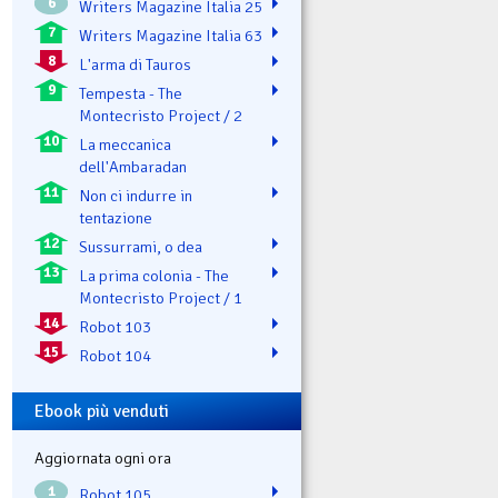
6
Writers Magazine Italia 25
7
Writers Magazine Italia 63
8
L'arma di Tauros
9
Tempesta - The
Montecristo Project / 2
10
La meccanica
dell'Ambaradan
11
Non ci indurre in
tentazione
12
Sussurrami, o dea
13
La prima colonia - The
Montecristo Project / 1
14
Robot 103
15
Robot 104
Ebook più venduti
Aggiornata ogni ora
1
Robot 105