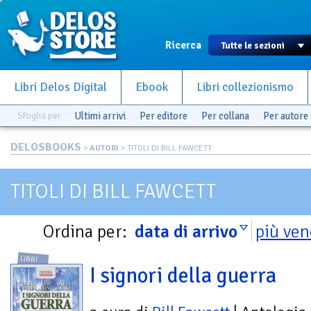
Ricerca
Libri Delos Digital
Ebook
Libri collezionismo
Sfoglia per
Ultimi arrivi
Per editore
Per collana
Per autore
DELOSBOOKS
>
AUTORI
> TITOLI DI BILL FAWCETT
TITOLI DI BILL FAWCETT
Ordina per:
data di arrivo
più ven
LIBRI
I signori della guerra