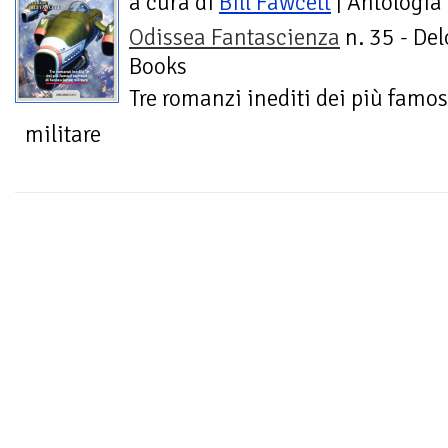
a cura di
Bill Fawcett
| Antologia
Odissea Fantascienza
n. 35 - Del
Books
Tre romanzi inediti dei più famosi
militare