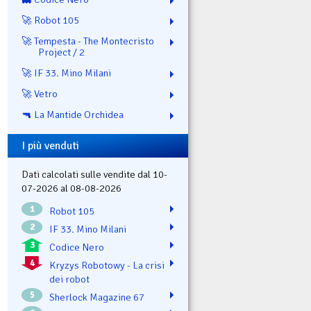
🚀 Robot 105
🚀 Tempesta - The Montecristo
Project / 2
🚀 IF 33. Mino Milani
🚀 Vetro
🔫 La Mantide Orchidea
I più venduti
Dati calcolati sulle vendite dal 10-
07-2026 al 08-08-2026
1
Robot 105
2
IF 33. Mino Milani
3
Codice Nero
4
Kryzys Robotowy - La crisi
dei robot
5
Sherlock Magazine 67