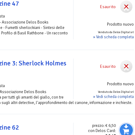
zine 47
Esaurito
ista
 - Associazione Delos Books
Prodotto nuovo
e - Fumetti sherlockiani - Sintesi delle
Venduto da Delos Digital srl
- Profilo di Basil Rathbone - Un racconto
» Vedi scheda completa
ine 3: Sherlock Holmes
Esaurito
Prodotto nuovo
ista
- Associazione Delos Books
Venduto da Delos Digital srl
» Vedi scheda completa
 per tutti gli amanti del giallo, con tre
sugli altri detective, l'approfondimento del canone, informazione e inchieste.
prezzo:
€ 6,50
zine 62
con Delos Card: