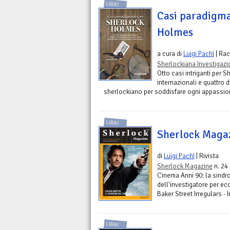
LIBRI
Casi paradigma
Holmes
a cura di
Luigi Pachì
| Rac
Sherlockiana Investigazi
Otto casi intriganti per 
internazionali e quattro d
sherlockiano per soddisfare ogni appassio
LIBRI
Sherlock Maga
di
Luigi Pachì
| Rivista
Sherlock Magazine
n. 24
Cinema Anni 90: la sindrome
dell'investigatore per ecc
Baker Street Irregulars - 
LIBRI