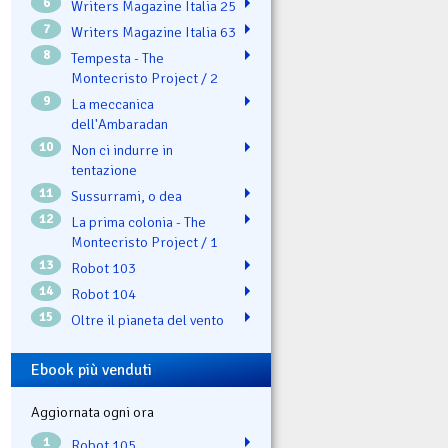
6
Writers Magazine Italia 25
7
Writers Magazine Italia 63
8
Tempesta - The
Montecristo Project / 2
9
La meccanica
dell'Ambaradan
10
Non ci indurre in
tentazione
11
Sussurrami, o dea
12
La prima colonia - The
Montecristo Project / 1
13
Robot 103
14
Robot 104
15
Oltre il pianeta del vento
Ebook più venduti
Aggiornata ogni ora
1
Robot 105