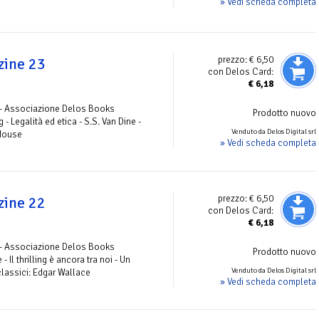
» Vedi scheda completa
prezzo:
€ 6,50
zine 23
con Delos Card:
€
6,18
 - Associazione Delos Books
Prodotto nuovo
g - Legalità ed etica - S.S. Van Dine -
Venduto da Delos Digital srl
 House
» Vedi scheda completa
prezzo:
€ 6,50
zine 22
con Delos Card:
€
6,18
 - Associazione Delos Books
Prodotto nuovo
Il thrilling è ancora tra noi - Un
Venduto da Delos Digital srl
 classici: Edgar Wallace
» Vedi scheda completa