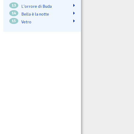
13
L'orrore di Buda
14
Bella è la notte
15
Vetro