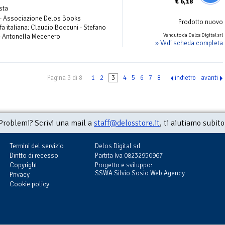
€
6,18
ista
 - Associazione Delos Books
Prodotto nuovo
fa italiana: Claudio Boccuni - Stefano
Venduto da Delos Digital srl
i - Antonella Mecenero
» Vedi scheda completa
Pagina 3 di 8
1
2
3
4
5
6
7
8
indietro
avanti
Problemi? Scrivi una mail a
staff@delosstore.it
, ti aiutiamo subito
Termini del servizio
Delos Digital srl
Diritto di recesso
Partita Iva 08232950967
Copyright
Progetto e sviluppo:
SSWA Silvio Sosio Web Agency
Privacy
Cookie policy