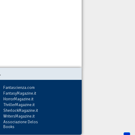
.
Fantascienza.com
FantasyMagazine.it
HorrorMagazine.it
ThrillerMagazine.it
SherlockMagazine.it
WritersMagazine.it
Associazione Delos
Books