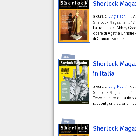
Sherlock Maga
a cura di
Luigi Pachì
| Riv
Sherlock Magazine
n. 47
La tragedia di Abbey Grac
opere di Agatha Christie 
di Claudio Boccuni
LIBRI
Sherlock Magaz
in Italia
a cura di
Luigi Pachì
| Riv
Sherlock Magazine
n. 3 
Terzo numero della rivista
racconti, una paronamica 
LIBRI
Sherlock Maga