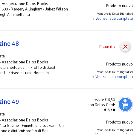
 - Associazione Delos Books
Prodotto nuovo
e ’800 - Margery Allingham - Jabez Wilson
Venduto da Delos Digital srl
egli Anni Settanta
» Vedi scheda completa
zine 48
Esaurito
ista
 - Associazione Delos Books
Prodotto nuovo
etti sherlockiani - Profilo di Basil
Venduto da Delos Digital srl
im H. Krisco e Lucio Nocentini
» Vedi scheda completa
prezzo:
€ 6,50
zine 49
con Delos Card:
€
6,18
ista
 - Associazione Delos Books
Prodotto nuovo
illa Glicine - Fumetti sherlockiani - Un
Venduto da Delos Digital srl
one e dintorni: profilo di Basil