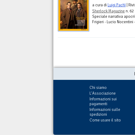
a cura di
Luigi Pachì
| Riv
Sherlock Magazine
n. 62
Speciale narrativa apocri
Frigieri - Lucio Nocentin
Chi siamo
L'Associazione
Informazioni sui
pagamenti
Informazioni sulle
spedizioni
Come usare il sito