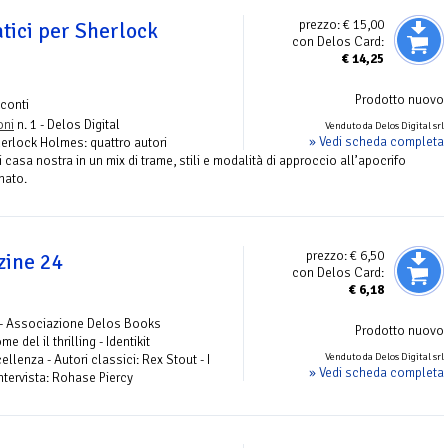
prezzo:
€ 15,00
tici per Sherlock
con Delos Card:
€
14,25
Prodotto nuovo
conti
oni
n. 1 - Delos Digital
Venduto da Delos Digital srl
» Vedi scheda completa
Sherlock Holmes: quattro autori
i casa nostra in un mix di trame, stili e modalità di approccio all’apocrifo
nato.
prezzo:
€ 6,50
zine 24
con Delos Card:
€
6,18
 - Associazione Delos Books
Prodotto nuovo
 del il thrilling - Identikit
Venduto da Delos Digital srl
ellenza - Autori classici: Rex Stout - I
» Vedi scheda completa
Intervista: Rohase Piercy