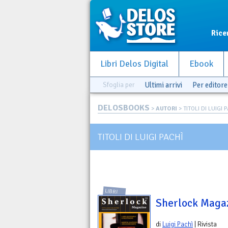
Rice
Libri Delos Digital
Ebook
Sfoglia per
Ultimi arrivi
Per editore
DELOSBOOKS
>
AUTORI
> TITOLI DI LUIGI 
TITOLI DI LUIGI PACHÌ
LIBRI
Sherlock Maga
di
Luigi Pachì
| Rivista