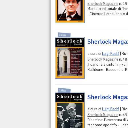
Sherlock Magazine
n. 19
Marcato editoriale di fIn
- Cinema: Il crepuscolo d
LIBRI
Sherlock Maga
a cura di
Luigi Pachì
| Riv
Sherlock Magazine
n. 48
Il canone e dintorni - Fum
Rathbone - Racconti di K
LIBRI
Sherlock Maga
a cura di
Luigi Pachì
| Riv
Sherlock Magazine
n. 49
Disamina: L’avventura di V
racconto apocrifo - Il can