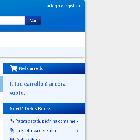
Fai login o registrati
Vai
Nel carrello
Il tuo carrello è ancora
vuoto.
Novità Delos Books
🗞️ Patatì patatà, picinina come me
🗞️ La Fabbrica dei Futuri
👻 Codice Nero