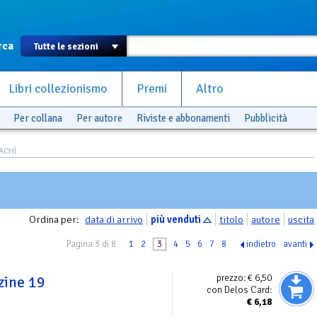
rca
Libri collezionismo
Premi
Altro
Per collana
Per autore
Riviste e abbonamenti
Pubblicità
PACHÌ
Ordina per:
data di arrivo
più venduti
titolo
autore
uscita
Pagina 3 di 8
1
2
3
4
5
6
7
8
indietro
avanti
prezzo:
€ 6,50
zine 19
con Delos Card:
€
6,18