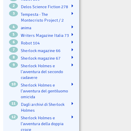
2
Delos Science Fiction 278
3
Tempesta - The
Montecristo Project / 2
4
ənima
5
Writers Magazine Italia 73
6
Robot 104
7
Sherlock magazine 66
8
Sherlock magazine 67
9
Sherlock Holmes e
l'avventura del secondo
cadavere
10
Sherlock Holmes e
l’avventura del gentiluomo
omicida
11
Dagli archivi di Sherlock
Holmes
12
Sherlock Holmes e
l’avventura della doppia
croce