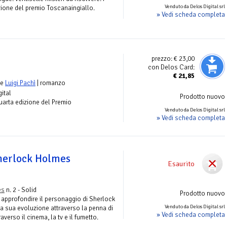
Venduto da Delos Digital srl
zione del premio Toscanaingiallo.
» Vedi scheda completa
prezzo:
€ 23,00
con Delos Card:
€
21,85
e
Luigi Pachì
| romanzo
gital
Prodotto nuovo
 quarta edizione del Premio
Venduto da Delos Digital srl
» Vedi scheda completa
Sherlock Holmes
Esaurito
es
n. 2 - Solid
Prodotto nuovo
 approfondire il personaggio di Sherlock
Venduto da Delos Digital srl
a sua evoluzione attraverso la penna di
» Vedi scheda completa
verso il cinema, la tv e il fumetto.