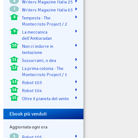
6
Writers Magazine Italia 25
7
Writers Magazine Italia 63
8
Tempesta - The
Montecristo Project / 2
9
La meccanica
dell'Ambaradan
10
Non ci indurre in
tentazione
11
Sussurrami, o dea
12
La prima colonia - The
Montecristo Project / 1
13
Robot 103
14
Robot 104
15
Oltre il pianeta del vento
Ebook più venduti
Aggiornata ogni ora
1
Robot 105