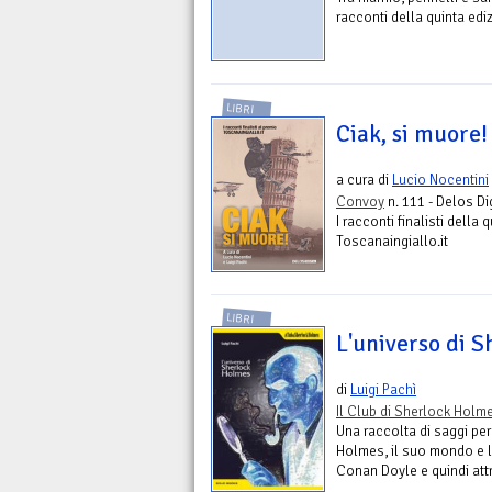
racconti della quinta edi
LIBRI
Ciak, si muore!
a cura di
Lucio Nocentini
Convoy
n. 111 - Delos Di
I racconti finalisti della
Toscanaingiallo.it
LIBRI
L'universo di 
di
Luigi Pachì
Il Club di Sherlock Holm
Una raccolta di saggi per
Holmes, il suo mondo e l
Conan Doyle e quindi attra