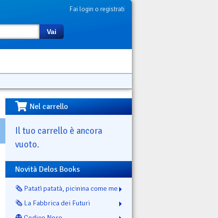
Fai login o registrati
Vai
Nel carrello
Il tuo carrello è ancora
vuoto.
Novità Delos Books
🗞️ Patatì patatà, picinina come me
🗞️ La Fabbrica dei Futuri
👻 Codice Nero