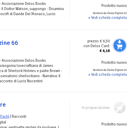
 - Associazione Delos Books
Prodotto nuovo
 Il Dottor Watson, suppongo - Disamina
Venduto da Delos Digital srl
ocrifi di Davide Del Monaco, Lucio
» Vedi scheda completa
prezzo:
€ 6,50
zine 66
con Delos Card:
€
6,18
 - Associazione Delos Books
Prodotto nuovo
smogonia lovecraftiana di James
Venduto da Delos Digital srl
tica di Sherlock Holmes e padre Brown -
» Vedi scheda completa
ervatorio sherlockiano - Narrativa: Il
racconto di Lucio Nocentini
ere
In preparazione
 Pachì
| Racconti
gital
Prodotto nuovo
ue: ventisette misteri da risolvere. I