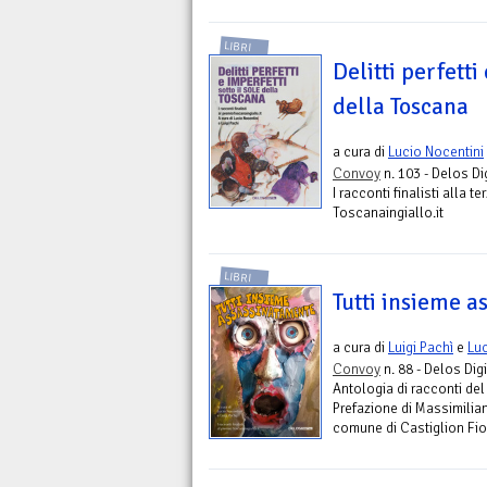
LIBRI
Delitti perfetti
della Toscana
a cura di
Lucio Nocentini
Convoy
n. 103 - Delos Di
I racconti finalisti alla t
Toscanaingiallo.it
LIBRI
Tutti insieme 
a cura di
Luigi Pachì
e
Luc
Convoy
n. 88 - Delos Digi
Antologia di racconti del
Prefazione di Massimilia
comune di Castiglion Fio