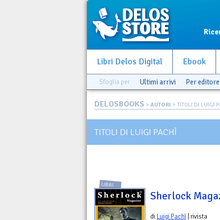
Rice
Libri Delos Digital
Ebook
Sfoglia per
Ultimi arrivi
Per editore
DELOSBOOKS
>
AUTORI
> TITOLI DI LUIGI 
TITOLI DI LUIGI PACHÌ
LIBRI
Sherlock Maga
di
Luigi Pachì
| rivista