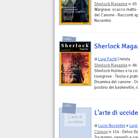
Sherlock Magazine
n. 63
Wargrave: scacco matto -
del Canone - Racconti ap
Nocentini
LIBRI
Sherlock Maga
di
Luigi Pachì
| rivista
Sherlock Magazine
n. 66
Sherlock Holmes e la co
lovegrove - Teoria e pra
Disamina del canone - Oss
postino dei baskerville, 
LIBRI
L'arte di uccid
L'arte di
uccidere
di
Lucio Nocentini
e
Luigi
Convoy
n. 114 - Delos Di
Tra marmo, pennelli e sang