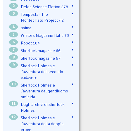
2
Delos Science Fiction 278
3
Tempesta - The
Montecristo Project / 2
4
ənima
5
Writers Magazine Italia 73
6
Robot 104
7
Sherlock magazine 66
8
Sherlock magazine 67
9
Sherlock Holmes e
l'avventura del secondo
cadavere
10
Sherlock Holmes e
l’avventura del gentiluomo
omicida
11
Dagli archivi di Sherlock
Holmes
12
Sherlock Holmes e
l’avventura della doppia
croce