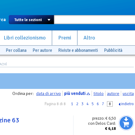
rca
Libri collezionismo
Premi
Altro
Per collana
Per autore
Riviste e abbonamenti
Pubblicità
PACHÌ
Ordina per:
data di arrivo
più venduti
titolo
autore
uscita
Pagina 8 di 8
1
2
3
4
5
6
7
8
indietro
prezzo:
€ 6,50
zine 63
con Delos Card:
€
6,18