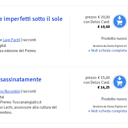
prezzo:
€ 20,00
 e imperfetti sotto il sole
con Delos Card:
€
19,00
Prodotto nuovo
e
Luigi Pachì
| racconti
gital
Venduto da Delos Digital srl
» Vedi scheda completa
erza edizione del Premio
prezzo:
€ 15,00
assassinatamente
con Delos Card:
€
14,25
io Nocentini
| racconti
tal
Prodotto nuovo
 Premio Toscanaingiallo.it
Venduto da Delos Digital srl
no Lachi, assessore alla cultura del
» Vedi scheda completa
rentino.