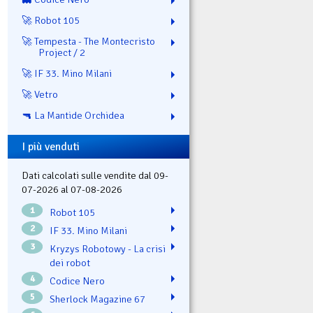
🚀 Robot 105
🚀 Tempesta - The Montecristo
Project / 2
🚀 IF 33. Mino Milani
🚀 Vetro
🔫 La Mantide Orchidea
I più venduti
Dati calcolati sulle vendite dal 09-
07-2026 al 07-08-2026
1
Robot 105
2
IF 33. Mino Milani
3
Kryzys Robotowy - La crisi
dei robot
4
Codice Nero
5
Sherlock Magazine 67