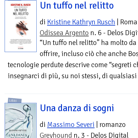
Un tuffo nel relitto
di
Kristine Kathryn Rusch
| Roma
Odissea Argento
n. 6 - Delos Digi
“Un tuffo nel relitto” ha molto da
offrire, incluso ciò che anche Boss
tecnologie perdute descrive come “segreti c
insegnarci di più, su noi stessi, di qualsias
LIBRI
Una danza di sogni
di
Massimo Severi
| romanzo
Greyhound
n. 3 - Delos Digital