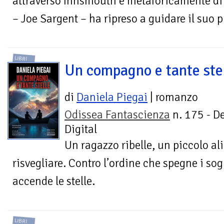
attraverso Innsmouth è metaforicamente di 
– Joe Sargent – ha ripreso a guidare il suo p
LIBRI
Un compagno e tante ste
di
Daniela Piegai
| romanzo
Odissea Fantascienza
n. 175 - D
Digital
Un ragazzo ribelle, un piccolo al
risvegliare. Contro l’ordine che spegne i so
accende le stelle.
LIBRI