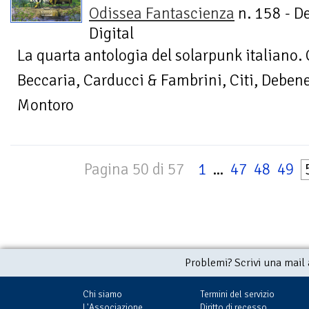
Odissea Fantascienza
n. 158 - D
Digital
La quarta antologia del solarpunk italiano.
Beccaria, Carducci & Fambrini, Citi, Debene
Montoro
Pagina 50 di 57
1
...
47
48
49
Problemi? Scrivi una mail
Chi siamo
Termini del servizio
L'Associazione
Diritto di recesso