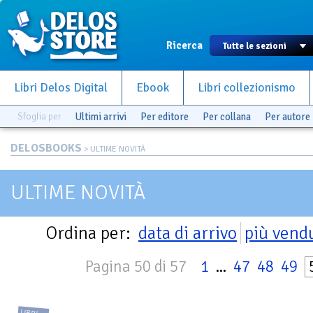
Ricerca
Libri Delos Digital
Ebook
Libri collezionismo
Sfoglia per
Ultimi arrivi
Per editore
Per collana
Per autore
DELOSBOOKS
> ULTIME NOVITÀ
ULTIME NOVITÀ
Ordina per:
data di arrivo
più vend
Pagina 50 di 57
1
...
47
48
49