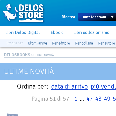
Ricerca
Libri Delos Digital
Ebook
Libri collezionismo
Sfoglia per
Ultimi arrivi
Per editore
Per collana
Per autore
DELOSBOOKS
> ULTIME NOVITÀ
ULTIME NOVITÀ
Ordina per:
data di arrivo
più vend
Pagina 51 di 57
1
...
47
48
49
5