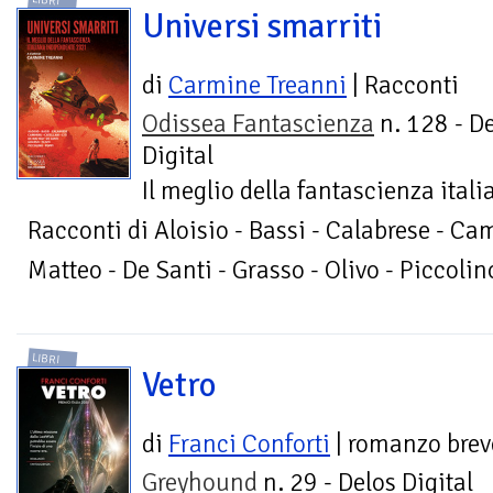
LIBRI
Universi smarriti
di
Carmine Treanni
| Racconti
Odissea Fantascienza
n. 128 - D
Digital
Il meglio della fantascienza ita
Racconti di Aloisio - Bassi - Calabrese - Camp
Matteo - De Santi - Grasso - Olivo - Piccolin
LIBRI
Vetro
di
Franci Conforti
| romanzo brev
Greyhound
n. 29 - Delos Digital