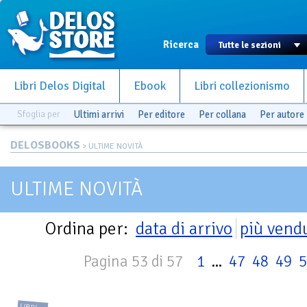
Ricerca
Libri Delos Digital
Ebook
Libri collezionismo
Sfoglia per
Ultimi arrivi
Per editore
Per collana
Per autore
DELOSBOOKS
> ULTIME NOVITÀ
ULTIME NOVITÀ
Ordina per:
data di arrivo
più vend
Pagina 53 di 57
1
...
47
48
49
5