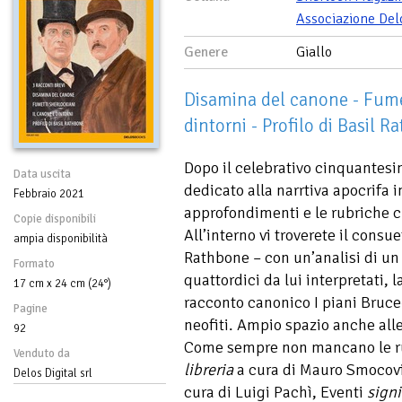
Associazione Del
Genere
Giallo
Disamina del canone - Fumet
dintorni - Profilo di Basil 
Dopo il celebrativo cinquantesi
Data uscita
dedicato alla narrtiva apocrifa i
Febbraio 2021
approfondimenti e le rubriche 
Copie disponibili
All’interno vi troverete il consu
ampia disponibilità
Rathbone – con un’analisi di un a
Formato
quattordici da lui interpretati, 
17 cm x 24 cm (24°)
racconto canonico I piani Bruce-
Pagine
neofiti. Ampio spazio anche all
92
Come sempre non mancano le 
Venduto da
libreria
a cura di Mauro Smocov
Delos Digital srl
cura di Luigi Pachì, Eventi
signif