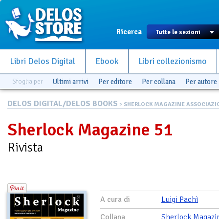
Ricerca
Libri Delos Digital
Ebook
Libri collezionismo
Sfoglia per
Ultimi arrivi
Per editore
Per collana
Per autore
DELOS DIGITAL/DELOS BOOKS
>
SHERLOCK MAGAZINE ASSOCIAZIO.
Sherlock Magazine 51
Rivista
A cura di
Luigi Pachì
Collana
Sherlock Magazi