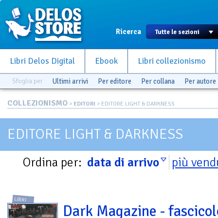
Ricerca
Libri Delos Digital
Ebook
Libri collezionismo
Sfoglia per
Ultimi arrivi
Per editore
Per collana
Per autore
COLLEZIONISMO
>
EDITORI
> EDITORE LIGHT & DARKNESS
EDITORE LIGHT & DARKNESS
Ordina per:
data di arrivo
più vend
LIBRI
Dark Magazine - fascicol