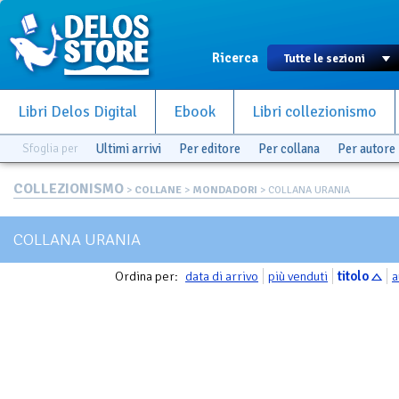
Ricerca
Libri Delos Digital
Ebook
Libri collezionismo
Sfoglia per
Ultimi arrivi
Per editore
Per collana
Per autore
COLLEZIONISMO
>
COLLANE
>
MONDADORI
> COLLANA URANIA
COLLANA URANIA
Ordina per:
data di arrivo
più venduti
titolo
a