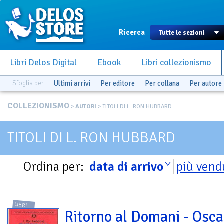
Ricerca
Libri Delos Digital
Ebook
Libri collezionismo
Sfoglia per
Ultimi arrivi
Per editore
Per collana
Per autore
COLLEZIONISMO
>
AUTORI
> TITOLI DI L. RON HUBBARD
TITOLI DI L. RON HUBBARD
Ordina per:
data di arrivo
più vend
LIBRI
Ritorno al Domani - Oscar