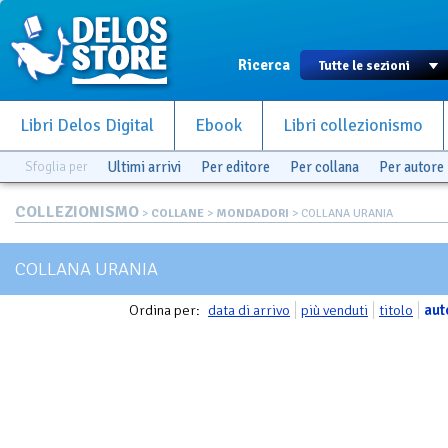
Ricerca
Libri Delos Digital
Ebook
Libri collezionismo
Sfoglia per
Ultimi arrivi
Per editore
Per collana
Per autore
COLLEZIONISMO
>
COLLANE
>
MONDADORI
> COLLANA URANIA
COLLANA URANIA
Ordina per:
data di arrivo
più venduti
titolo
aut