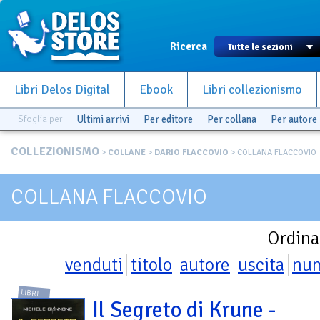
Ricerca
Libri Delos Digital
Ebook
Libri collezionismo
Sfoglia per
Ultimi arrivi
Per editore
Per collana
Per autore
COLLEZIONISMO
>
COLLANE
>
DARIO FLACCOVIO
> COLLANA FLACCOVIO
COLLANA FLACCOVIO
Ordina
venduti
titolo
autore
uscita
nu
LIBRI
Il Segreto di Krune -