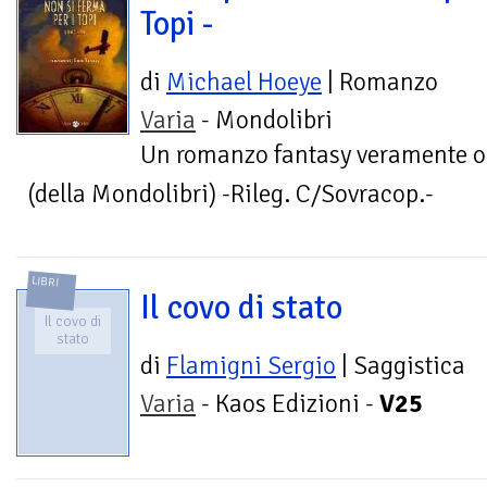
Topi -
di
Michael Hoeye
| Romanzo
Varia
- Mondolibri
Un romanzo fantasy veramente or
(della Mondolibri) -Rileg. C/Sovracop.-
LIBRI
Il covo di stato
Il covo di
stato
di
Flamigni Sergio
| Saggistica
Varia
- Kaos Edizioni -
V25