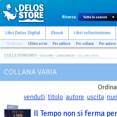
Ricerca
Libri Delos Digital
Ebook
Libri collezionismo
Sfoglia per
Ultimi arrivi
Per editore
Per collana
Per autore
COLLEZIONISMO
>
COLLANE
>
LONGANESI
> COLLANA VARIA
COLLANA VARIA
Ordina
venduti
titolo
autore
uscita
nu
LIBRI
Il Tempo non si ferma per