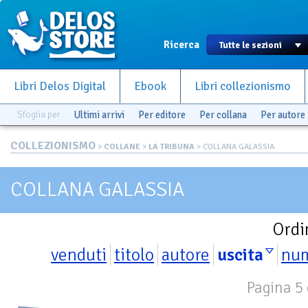
Ricerca
Libri Delos Digital
Ebook
Libri collezionismo
Sfoglia per
Ultimi arrivi
Per editore
Per collana
Per autore
COLLEZIONISMO
>
COLLANE
>
LA TRIBUNA
> COLLANA GALASSIA
COLLANA GALASSIA
Ordi
venduti
titolo
autore
uscita
nu
Pagina 5 