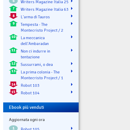
6
Writers Magazine Italia 25
7
Writers Magazine Italia 63
8
L'arma di Tauros
9
Tempesta - The
Montecristo Project / 2
10
La meccanica
dell'Ambaradan
11
Non ci indurre in
tentazione
12
Sussurrami, o dea
13
La prima colonia - The
Montecristo Project / 1
14
Robot 103
15
Robot 104
Ebook più venduti
Aggiornata ogni ora
1
Robot 105