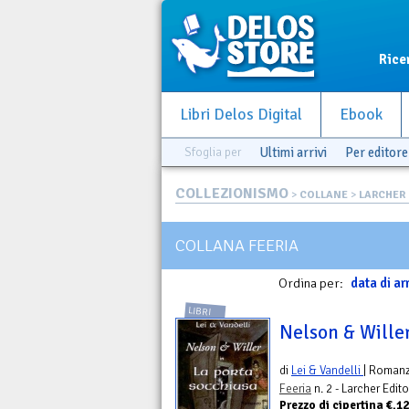
Rice
Libri Delos Digital
Ebook
Sfoglia per
Ultimi arrivi
Per editore
COLLEZIONISMO
>
COLLANE
>
LARCHER 
COLLANA FEERIA
Ordina per:
data di ar
LIBRI
Nelson & Willer
di
Lei & Vandelli
| Roman
Feeria
n. 2 - Larcher Edito
Prezzo di cipertina €.1