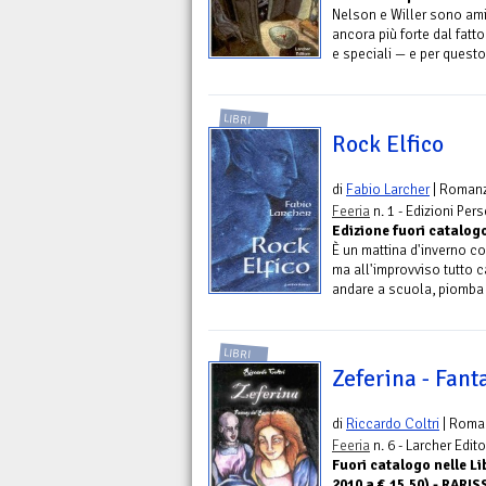
Nelson e Willer sono amic
ancora più forte dal fatt
e speciali — e per questo
LIBRI
Rock Elfico
di
Fabio Larcher
| Roman
Feeria
n. 1 - Edizioni Per
Edizione fuori catalogo
È un mattina d'inverno co
ma all'improvviso tutto 
andare a scuola, piomba i
LIBRI
Zeferina - Fant
di
Riccardo Coltri
| Roma
Feeria
n. 6 - Larcher Edito
Fuori catalogo nelle Li
2010 a €.15,50) - RARI