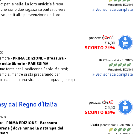
i per la pelle. La loro amicizia è resa
Venduto da BCLibri
» Vedi scheda completa
o che sono due ragazzi «a parte», diversi
 soggetti alla persecuzione dei loro...
prezzo:
€14.00
€ 4,00
SCONTO 71%
zo
sempre -
PRIMA EDIZIONE - Brossura -
Usato
(condizioni: MINT)
 nelle librerie - RARISSIMA
me tante per il sedicenne Paolo Maltesi;
Venduto da BCLibri
» Vedi scheda completa
cambia: mentre si sta preparando per
n casa sua una stranissima ragazza, che gli...
prezzo:
€24.00
asy dal Regno d'Italia
€ 3,50
SCONTO 85%
nzo
re -
PRIMA EDIZIONE - Brossura -
Usato
(condizioni: NEAR MINT)
brerie ( dove hanno la ristampa del
SSIMO