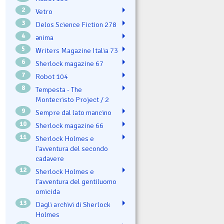
2
Vetro
3
Delos Science Fiction 278
4
ənima
5
Writers Magazine Italia 73
6
Sherlock magazine 67
7
Robot 104
8
Tempesta - The
Montecristo Project / 2
9
Sempre dal lato mancino
10
Sherlock magazine 66
11
Sherlock Holmes e
l'avventura del secondo
cadavere
12
Sherlock Holmes e
l’avventura del gentiluomo
omicida
13
Dagli archivi di Sherlock
Holmes