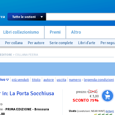
rca
Libri collezionismo
Premi
Altro
Per collana
Per autore
Serie complete
Libri d'arte
Per nego
EDITORE
> COLLANA FEERIA
rivo
più venduti
titolo
autore
uscita
numero
-
legenda condizioni
prezzo:
€12.00
 in: La Porta Socchiusa
€ 3,00
SCONTO 75%
zo
re -
PRIMA EDIZIONE - Brossura
Usato
(condizioni: NEAR MINT)
dettagli
2,00