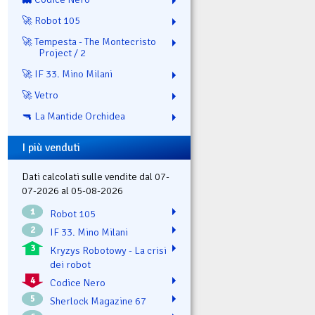
🚀 Robot 105
🚀 Tempesta - The Montecristo
Project / 2
🚀 IF 33. Mino Milani
🚀 Vetro
🔫 La Mantide Orchidea
I più venduti
Dati calcolati sulle vendite dal 07-
07-2026 al 05-08-2026
1
Robot 105
2
IF 33. Mino Milani
3
Kryzys Robotowy - La crisi
dei robot
4
Codice Nero
5
Sherlock Magazine 67