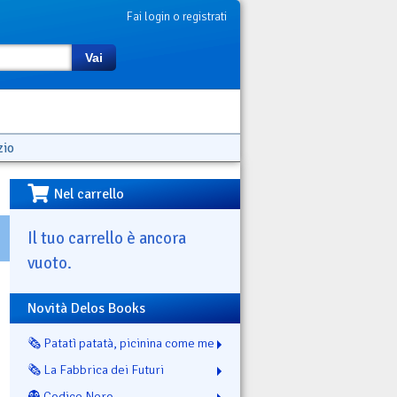
Fai login o registrati
Vai
zio
Nel carrello
Il tuo carrello è ancora
vuoto.
Novità Delos Books
🗞️ Patatì patatà, picinina come me
🗞️ La Fabbrica dei Futuri
👻 Codice Nero