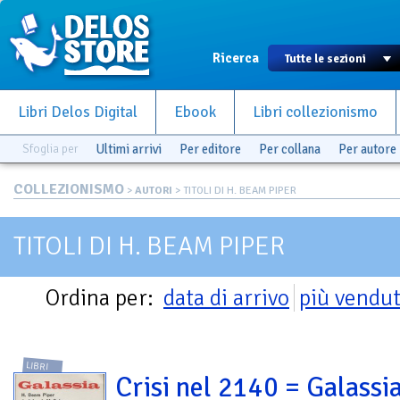
Ricerca
Libri Delos Digital
Ebook
Libri collezionismo
Sfoglia per
Ultimi arrivi
Per editore
Per collana
Per autore
COLLEZIONISMO
>
AUTORI
> TITOLI DI H. BEAM PIPER
TITOLI DI H. BEAM PIPER
Ordina per:
data di arrivo
più vendut
LIBRI
Crisi nel 2140 = Galassia