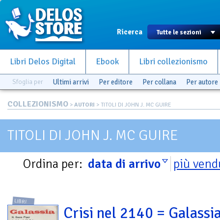
Ricerca
Libri Delos Digital
Ebook
Libri collezionismo
Sfoglia per
Ultimi arrivi
Per editore
Per collana
Per autore
COLLEZIONISMO
>
AUTORI
> TITOLI DI JOHN J. MC GUIRE
TITOLI DI JOHN J. MC GUIRE
Ordina per:
data di arrivo
più vend
LIBRI
Crisi nel 2140 = Galassia