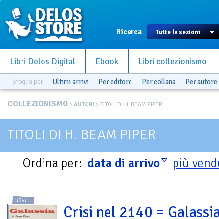
Ricerca
Libri Delos Digital
Ebook
Libri collezionismo
Sfoglia per
Ultimi arrivi
Per editore
Per collana
Per autore
COLLEZIONISMO
>
AUTORI
> TITOLI DI H. BEAM PIPER
TITOLI DI H. BEAM PIPER
Ordina per:
data di arrivo
più vend
LIBRI
Crisi nel 2140 = Galassia