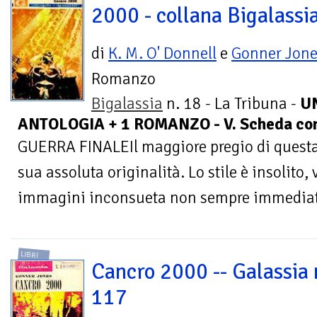
2000 - collana Bigalassia
di
K. M. O' Donnell
e
Gonner Jone
Romanzo
Bigalassia
n. 18 - La Tribuna -
U
ANTOLOGIA + 1 ROMANZO - V. Scheda co
GUERRA FINALEIl maggiore pregio di questa 
sua assoluta originalità. Lo stile è insolito, 
immagini inconsueta non sempre immediat
LIBRI
Cancro 2000 -- Galassia 
117