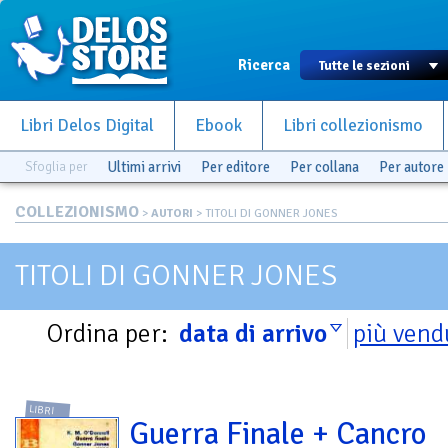
Ricerca
Libri Delos Digital
Ebook
Libri collezionismo
Sfoglia per
Ultimi arrivi
Per editore
Per collana
Per autore
COLLEZIONISMO
>
AUTORI
> TITOLI DI GONNER JONES
TITOLI DI GONNER JONES
Ordina per:
data di arrivo
più vend
LIBRI
Guerra Finale + Cancro