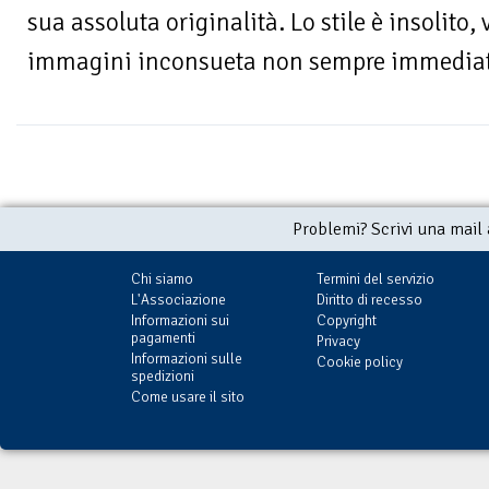
sua assoluta originalità. Lo stile è insolito, 
immagini inconsueta non sempre immediat
Problemi? Scrivi una mail
Chi siamo
Termini del servizio
L'Associazione
Diritto di recesso
Informazioni sui
Copyright
pagamenti
Privacy
Informazioni sulle
Cookie policy
spedizioni
Come usare il sito