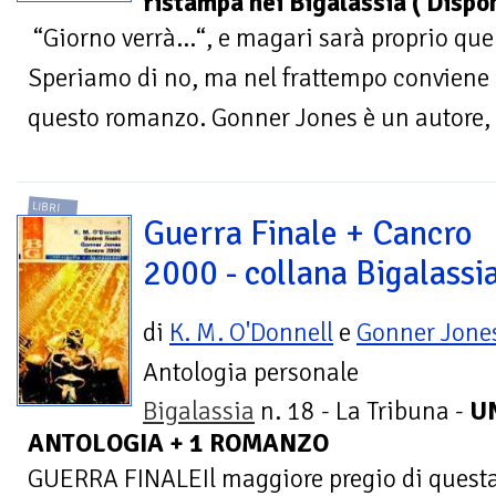
ristampa nei Bigalassia ( Dispon
“Giorno verrà…“, e magari sarà proprio que
Speriamo di no, ma nel frattempo conviene p
questo romanzo. Gonner Jones è un autore, 
LIBRI
Guerra Finale + Cancro
2000 - collana Bigalassi
di
K. M. O'Donnell
e
Gonner Jone
Antologia personale
Bigalassia
n. 18 - La Tribuna -
U
ANTOLOGIA + 1 ROMANZO
GUERRA FINALEIl maggiore pregio di questa 