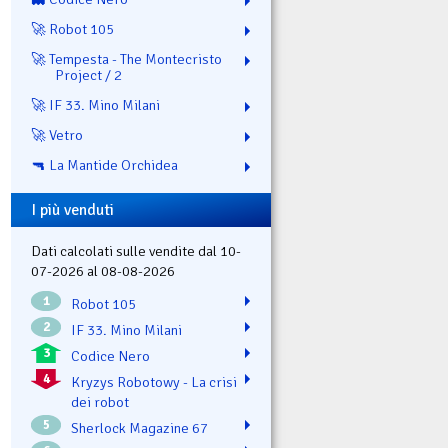
🚀 Robot 105
🚀 Tempesta - The Montecristo
Project / 2
🚀 IF 33. Mino Milani
🚀 Vetro
🔫 La Mantide Orchidea
I più venduti
Dati calcolati sulle vendite dal 10-
07-2026 al 08-08-2026
1
Robot 105
2
IF 33. Mino Milani
3
Codice Nero
4
Kryzys Robotowy - La crisi
dei robot
5
Sherlock Magazine 67