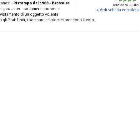
ganesi -
Ristampa del 1968 - Brossura
Venduto da BCLibri
egico aereo nordamericano viene
» Vedi scheda completa
vvistamento di un oggetto volante
gli Stati Uniti, i bombardieri atomici prendono il volo...