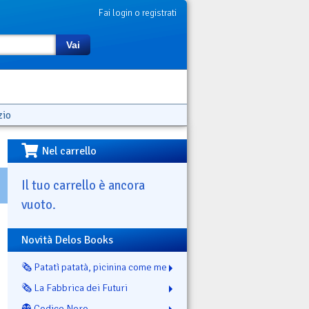
Fai login o registrati
Vai
zio
Nel carrello
Il tuo carrello è ancora
vuoto.
Novità Delos Books
🗞️ Patatì patatà, picinina come me
🗞️ La Fabbrica dei Futuri
👻 Codice Nero