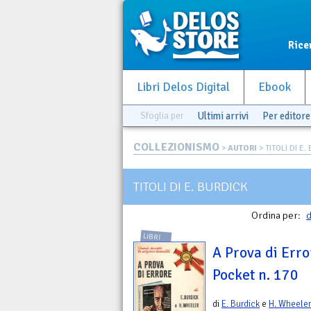
Rice
Libri Delos Digital
Ebook
Sfoglia per
Ultimi arrivi
Per editore
COLLEZIONISMO
>
AUTORI
> TITOLI DI E.
TITOLI DI E. BURDICK
Ordina per:
d
LIBRI
A Prova di Error
Pocket n. 170
di
E. Burdick
e
H. Wheeler