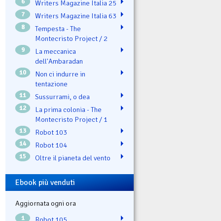
6
Writers Magazine Italia 25
7
Writers Magazine Italia 63
8
Tempesta - The
Montecristo Project / 2
9
La meccanica
dell'Ambaradan
10
Non ci indurre in
tentazione
11
Sussurrami, o dea
12
La prima colonia - The
Montecristo Project / 1
13
Robot 103
14
Robot 104
15
Oltre il pianeta del vento
Ebook più venduti
Aggiornata ogni ora
1
Robot 105