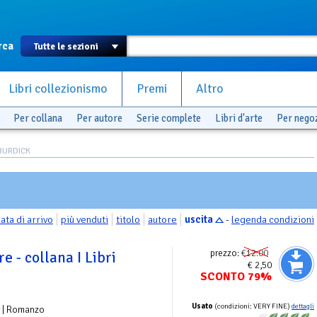
rca
Libri collezionismo
Premi
Altro
Per collana
Per autore
Serie complete
Libri d'arte
Per nego
 BURDICK
ata di arrivo
più venduti
titolo
autore
uscita
-
legenda condizioni
prezzo:
€12.00
e - collana I Libri
€ 2,50
SCONTO 79%
Usato
(condizioni: VERY FINE)
dettagli
| Romanzo