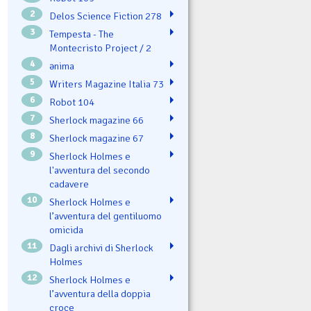
2
Delos Science Fiction 278
3
Tempesta - The
Montecristo Project / 2
4
ənima
5
Writers Magazine Italia 73
6
Robot 104
7
Sherlock magazine 66
8
Sherlock magazine 67
9
Sherlock Holmes e
l'avventura del secondo
cadavere
10
Sherlock Holmes e
l’avventura del gentiluomo
omicida
11
Dagli archivi di Sherlock
Holmes
12
Sherlock Holmes e
l’avventura della doppia
croce