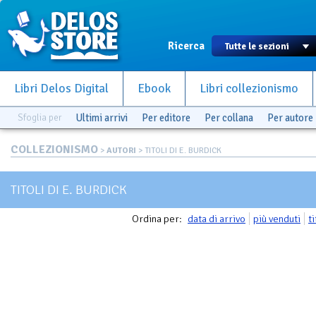
Ricerca
Libri Delos Digital
Ebook
Libri collezionismo
Sfoglia per
Ultimi arrivi
Per editore
Per collana
Per autore
COLLEZIONISMO
>
AUTORI
> TITOLI DI E. BURDICK
TITOLI DI E. BURDICK
Ordina per:
data di arrivo
più venduti
t