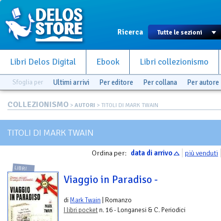
Ricerca
Libri Delos Digital
Ebook
Libri collezionismo
Sfoglia per
Ultimi arrivi
Per editore
Per collana
Per autore
COLLEZIONISMO
>
AUTORI
> TITOLI DI MARK TWAIN
TITOLI DI MARK TWAIN
Ordina per:
data di arrivo
più venduti
LIBRI
Viaggio in Paradiso -
di
Mark Twain
| Romanzo
I libri pocket
n. 16 - Longanesi & C. Periodici