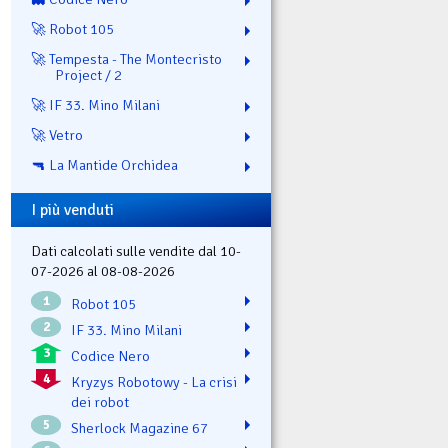
🚀 Robot 105
🚀 Tempesta - The Montecristo
Project / 2
🚀 IF 33. Mino Milani
🚀 Vetro
🔫 La Mantide Orchidea
I più venduti
Dati calcolati sulle vendite dal 10-
07-2026 al 08-08-2026
1
Robot 105
2
IF 33. Mino Milani
3
Codice Nero
4
Kryzys Robotowy - La crisi
dei robot
5
Sherlock Magazine 67