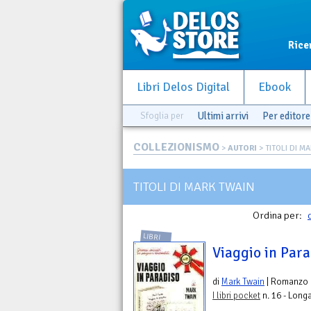
Rice
Libri Delos Digital
Ebook
Sfoglia per
Ultimi arrivi
Per editore
COLLEZIONISMO
>
AUTORI
> TITOLI DI M
TITOLI DI MARK TWAIN
Ordina per:
LIBRI
Viaggio in Para
di
Mark Twain
| Romanzo
I libri pocket
n. 16 - Longa