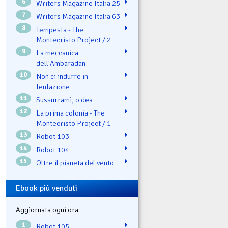
6
Writers Magazine Italia 25
7
Writers Magazine Italia 63
8
Tempesta - The
Montecristo Project / 2
9
La meccanica
dell'Ambaradan
10
Non ci indurre in
tentazione
11
Sussurrami, o dea
12
La prima colonia - The
Montecristo Project / 1
13
Robot 103
14
Robot 104
15
Oltre il pianeta del vento
Ebook più venduti
Aggiornata ogni ora
1
Robot 105