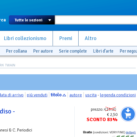
rca
Libri collezionismo
Premi
Altro
Per collana
Per autore
Serie complete
Libri d'arte
Per nego
ARK TWAIN
data di arrivo
più venduti
titolo
autore
uscita
-
legenda condizioni
prezzo:
€15.00
diso -
€ 2,50
SCONTO 83%
nesi & C. Periodici
Usato
(condizioni: VERY FINE)
dettagli