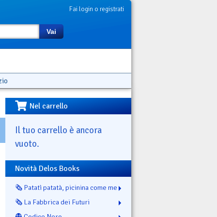
Fai login o registrati
Vai
zio
Nel carrello
Il tuo carrello è ancora
vuoto.
Novità Delos Books
🗞️ Patatì patatà, picinina come me
🗞️ La Fabbrica dei Futuri
👻 Codice Nero