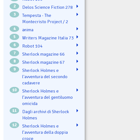
2
Delos Science Fiction 278
3
Tempesta - The
Montecristo Project / 2
4
ənima
5
Writers Magazine Italia 73
6
Robot 104
7
Sherlock magazine 66
8
Sherlock magazine 67
9
Sherlock Holmes e
l'avventura del secondo
cadavere
10
Sherlock Holmes e
l’avventura del gentiluomo
omicida
11
Dagli archivi di Sherlock
Holmes
12
Sherlock Holmes e
l’avventura della doppia
croce