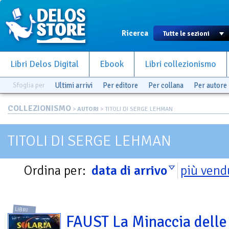
Ricerca
Libri Delos Digital
Ebook
Libri collezionismo
Sfoglia per
Ultimi arrivi
Per editore
Per collana
Per autore
COLLEZIONISMO
>
AUTORI
> TITOLI DI SERGE LEHMAN
TITOLI DI SERGE LEHMAN
Ordina per:
data di arrivo
più vend
LIBRI
FAUST La Minaccia delle