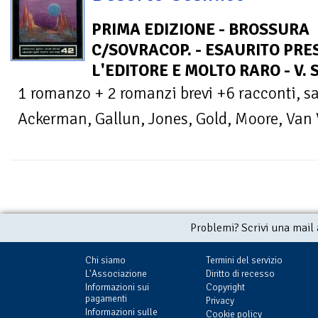
PRIMA EDIZIONE - BROSSURA
C/SOVRACOP. - ESAURITO PRE
L'EDITORE E MOLTO RARO - V. 
1 romanzo + 2 romanzi brevi +6 racconti, sa
Ackerman, Gallun, Jones, Gold, Moore, Van 
Problemi? Scrivi una mail
Chi siamo
Termini del servizio
L'Associazione
Diritto di recesso
Informazioni sui
Copyright
pagamenti
Privacy
Informazioni sulle
Cookie policy