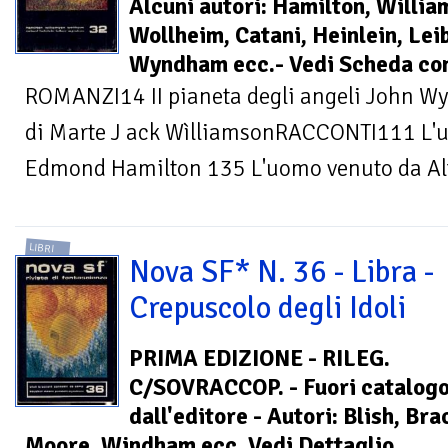
Alcuni autori: Hamilton, Willia
Wollheim, Catani, Heinlein, Lei
Wyndham ecc.- Vedi Scheda co
ROMANZI14 II pianeta degli angeli John Wy
di Marte J ack WìlliamsonRACCONTI111 L'uo
Edmond Hamilton 135 L'uomo venuto da Alfa
LIBRI
Nova SF* N. 36 - Libra -
Crepuscolo degli Idoli
PRIMA EDIZIONE - RILEG.
C/SOVRACCOP. - Fuori catalog
dall'editore - Autori: Blish, Br
Moore, Windham ecc. Vedi Dettaglio