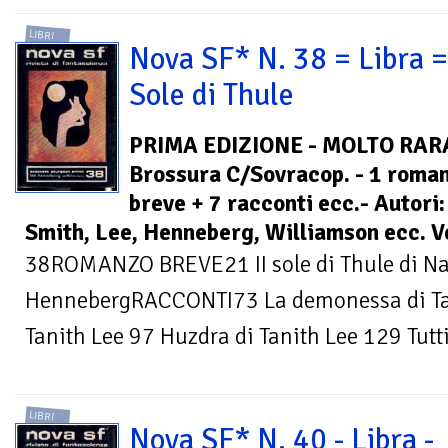
LIBRI
Nova SF* N. 38 = Libra = 
Sole di Thule
PRIMA EDIZIONE - MOLTO RARA
Brossura C/Sovracop. - 1 roma
breve + 7 racconti ecc.- Autori
Smith, Lee, Henneberg, Williamson ecc. 
38ROMANZO BREVE21 II sole di Thule di Na
HennebergRACCONTI73 La demonessa di Tani
Tanith Lee 97 Huzdra di Tanith Lee 129 Tutti 
LIBRI
Nova SF* N. 40 - Libra -