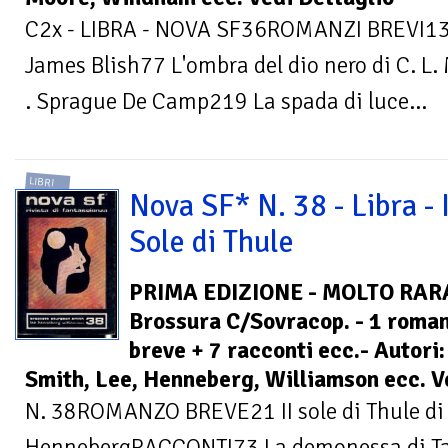
C2x - LIBRA - NOVA SF36ROMANZI BREVI13 C
James Blish77 L'ombra del dio nero di C. L
. Sprague De Camp219 La spada di luce...
LIBRI
Nova SF* N. 38 - Libra - I
Sole di Thule
PRIMA EDIZIONE - MOLTO RARA
Brossura C/Sovracop. - 1 roma
breve + 7 racconti ecc.- Autori
Smith, Lee, Henneberg, Williamson ecc. 
N. 38ROMANZO BREVE21 II sole di Thule di 
HennebergRACCONTI73 La demonessa di Tani