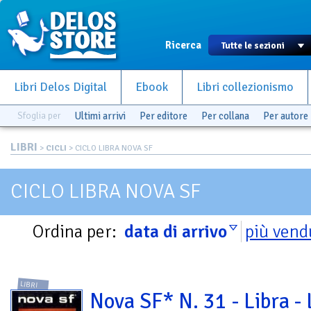
Ricerca
Libri Delos Digital
Ebook
Libri collezionismo
Sfoglia per
Ultimi arrivi
Per editore
Per collana
Per autore
LIBRI
>
CICLI
> CICLO LIBRA NOVA SF
CICLO LIBRA NOVA SF
Ordina per:
data di arrivo
più vend
LIBRI
Nova SF* N. 31 - Libra - 