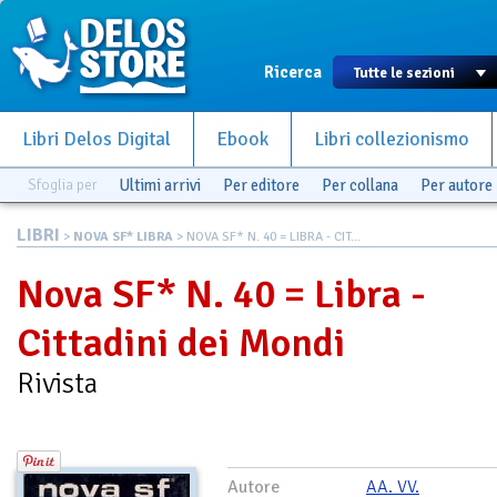
Ricerca
Libri Delos Digital
Ebook
Libri collezionismo
Sfoglia per
Ultimi arrivi
Per editore
Per collana
Per autore
LIBRI
>
NOVA SF* LIBRA
> NOVA SF* N. 40 = LIBRA - CIT...
Nova SF* N. 40 = Libra -
Cittadini dei Mondi
Rivista
Autore
AA. VV.