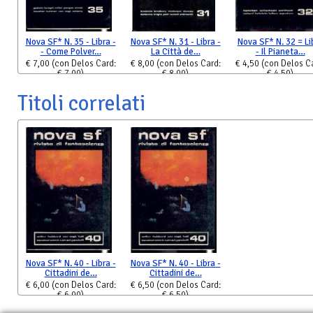
Nova SF* N. 35 - Libra -
Nova SF* N. 31 - Libra -
Nova SF* N. 32 = Li
- Come Polver…
La Città de…
- Il Pianeta…
€ 7,00
(con Delos Card:
€ 8,00
(con Delos Card:
€ 4,50
(con Delos C
€ 7,00)
€ 8,00)
€ 4,50)
Titoli correlati
Nova SF* N. 40 - Libra -
Nova SF* N. 40 - Libra -
Cittadini de…
Cittadini de…
€ 6,00
(con Delos Card:
€ 6,50
(con Delos Card:
€ 6,00)
€ 6,50)