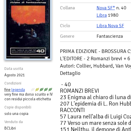
Collana
Nova SF*
n. 40
Libra
1980
Ciclo
Libra Nova SF
Genere
Fantascienza
PRIMA EDIZIONE - BROSSURA 
L'EDITORE - 2 Romanzi brevi + 6 
Autori: Collier, Hubbard, Van Vo
Data uscita
Dettaglio
Agosto 2021
- 40
Condizioni
ROMANZI BREVI
fine
legenda
very fine ma dorso scurito e IV
23 Enigma al chiaro di luna d
con residui piccola etichetta
207 L'epidemia di L. Ron Hub
Copie disponibili
RACCONTI
solo una copia
57 Laura nell'alba di Luigi Co
77 Verso un mare senza sole 
Venduto da
151 Nellthu, il demone di An
BCLibri