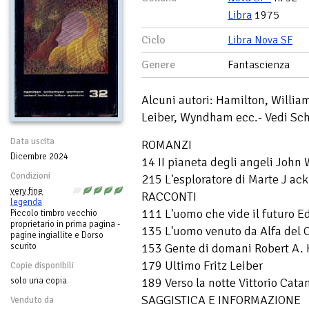
Libra
1975
Ciclo
Libra Nova SF
Genere
Fantascienza
Alcuni autori: Hamilton, Willia
Leiber, Wyndham ecc.- Vedi Sc
Data uscita
ROMANZI
Dicembre 2024
14 II pianeta degli angeli Joh
Condizioni
215 L'esploratore di Marte J ac
very fine
RACCONTI
legenda
111 L'uomo che vide il futuro
Piccolo timbro vecchio
proprietario in prima pagina -
135 L'uomo venuto da Alfa del 
pagine ingiallite e Dorso
153 Gente di domani Robert A. 
scurito
179 Ultimo Fritz Leiber
Copie disponibili
189 Verso la notte Vittorio Cata
solo una copia
SAGGISTICA E INFORMAZIONE
Venduto da