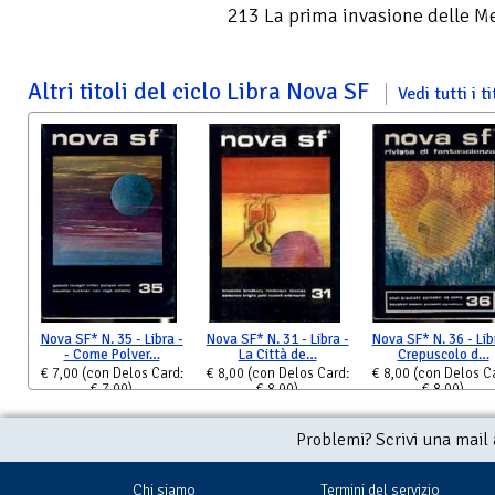
213 La prima invasione delle 
Altri titoli del ciclo Libra Nova SF
Vedi tutti i ti
Nova SF* N. 35 - Libra -
Nova SF* N. 31 - Libra -
Nova SF* N. 36 - Lib
- Come Polver…
La Città de…
Crepuscolo d…
€ 7,00
(con Delos Card:
€ 8,00
(con Delos Card:
€ 8,00
(con Delos C
€ 7,00)
€ 8,00)
€ 8,00)
Problemi? Scrivi una mail
Chi siamo
Termini del servizio