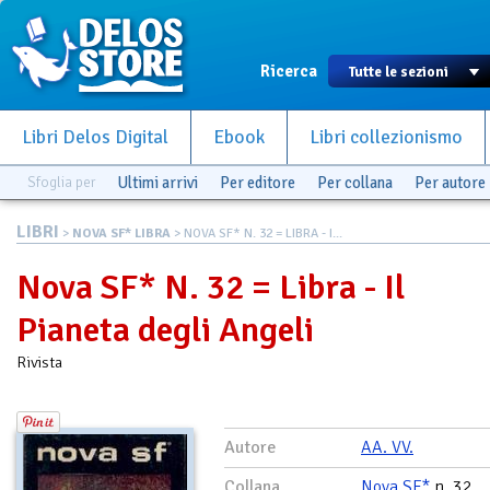
Ricerca
Libri Delos Digital
Ebook
Libri collezionismo
Sfoglia per
Ultimi arrivi
Per editore
Per collana
Per autore
LIBRI
>
NOVA SF* LIBRA
> NOVA SF* N. 32 = LIBRA - I...
Nova SF* N. 32 = Libra - Il
Pianeta degli Angeli
Rivista
Autore
AA. VV.
Collana
Nova SF*
n. 32