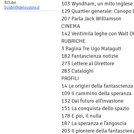
103 Wyndham, un mito inglese
BCLibri
bclibri@delosstore.it
129 Quartier generale: Canopo
207 Parla Jack Williamson
CINEMA
142 Ventimila leghe con Walt Di
RUBRICHE
3 Pagina Tre Ugo Malaguti
182 Fantascienza notizie
273 Lettere al Direttore
283 Cataloghi
PROFILI
14 Le origini della fantascienza
109 II cammino della speranza
132 Dal futuro all'invasione
151 La conquista dello spazio
178 E poi, il nulla
187 La speranza e l'angoscia
203 II pioniere della fantascien