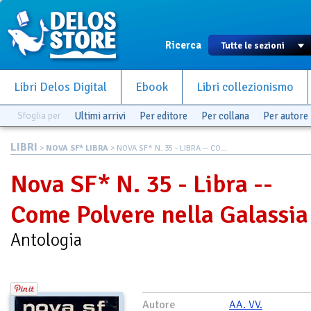
Ricerca
Libri Delos Digital
Ebook
Libri collezionismo
Sfoglia per
Ultimi arrivi
Per editore
Per collana
Per autore
LIBRI
>
NOVA SF* LIBRA
> NOVA SF* N. 35 - LIBRA -- CO...
Nova SF* N. 35 - Libra --
Come Polvere nella Galassia
Antologia
Autore
AA. VV.