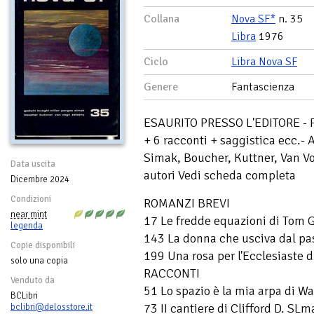
Collana
Nova SF*
n. 35
Libra
1976
Ciclo
Libra Nova SF
Genere
Fantascienza
ESAURITO PRESSO L'EDITORE - 
+ 6 racconti + saggistica ecc.- 
Simak, Boucher, Kuttner, Van Vo
Data uscita
autori Vedi scheda completa
Dicembre 2024
Condizioni
ROMANZI BREVI
near mint
17 Le fredde equazioni di Tom
legenda
143 La donna che usciva dal pas
Copie disponibili
199 Una rosa per l'Ecclesiaste 
solo una copia
RACCONTI
Venduto da
51 Lo spazio è la mia arpa di Wal
BCLibri
73 II cantiere di Clifford D. SLm
bclibri@delosstore.it