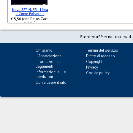
Nova SF* N. 35 - Libra
= Come Polvere…
€ 5,50
(con Delos Card:
€ 5,50)
Problemi? Scrivi una mail
Chi siamo
Termini del servizio
L'Associazione
Diritto di recesso
Informazioni sui
Copyright
pagamenti
Privacy
Informazioni sulle
Cookie policy
spedizioni
Come usare il sito