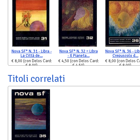
Nova SF* N. 31 - Libra -
Nova SF* N. 32 = Libra
Nova SF* N. 36 - Lib
La Città de…
- Il Pianeta…
Crepuscolo d…
€ 8,00
(con Delos Card:
€ 4,50
(con Delos Card:
€ 8,00
(con Delos C
€ 8,00)
€ 4,50)
€ 8,00)
Titoli correlati