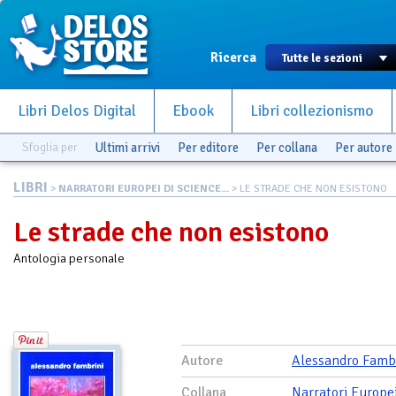
Ricerca
Libri Delos Digital
Ebook
Libri collezionismo
Sfoglia per
Ultimi arrivi
Per editore
Per collana
Per autore
LIBRI
>
NARRATORI EUROPEI DI SCIENCE...
> LE STRADE CHE NON ESISTONO
Le strade che non esistono
Antologia personale
Autore
Alessandro Famb
Collana
Narratori Europei