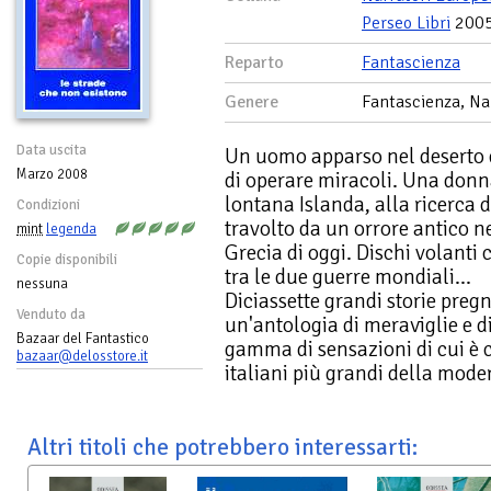
Perseo Libri
200
Reparto
Fantascienza
Genere
Fantascienza, Na
Data uscita
Un uomo apparso nel deserto 
Marzo 2008
di operare miracoli. Una donn
lontana Islanda, alla ricerca d
Condizioni
travolto da un orrore antico n
mint
legenda
Grecia di oggi. Dischi volanti
Copie disponibili
tra le due guerre mondiali...
nessuna
Diciassette grandi storie pregn
Venduto da
un'antologia di meraviglie e di
Bazaar del Fantastico
gamma di sensazioni di cui è c
bazaar@delosstore.it
italiani più grandi della moder
Altri titoli che potrebbero interessarti: