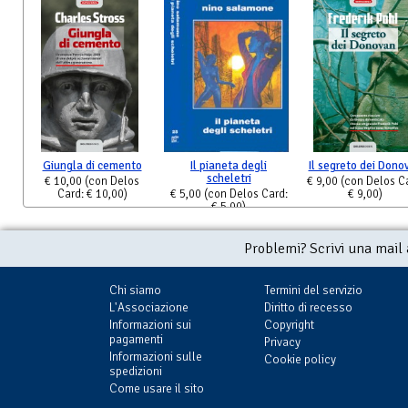
Giungla di cemento
Il pianeta degli
Il segreto dei Dono
scheletri
€ 10,00
(con Delos
€ 9,00
(con Delos C
Card: € 10,00)
€ 5,00
(con Delos Card:
€ 9,00)
€ 5,00)
Problemi? Scrivi una mail
Chi siamo
Termini del servizio
L'Associazione
Diritto di recesso
Informazioni sui
Copyright
pagamenti
Privacy
Informazioni sulle
Cookie policy
spedizioni
Come usare il sito