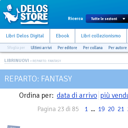
Ricerca
Libri Delos Digital
Ebook
Libri collezionismo
Sfoglia per
Ultimi arrivi
Per editore
Per collana
Per autore
LIBRINUOVI
> REPARTO: FANTASY
REPARTO: FANTASY
Ordina per:
data di arrivo
più vend
Pagina 23 di 85
1
...
19
20
21