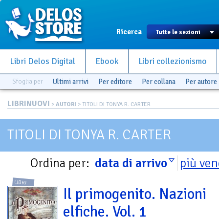
Ricerca
Libri Delos Digital
Ebook
Libri collezionismo
Sfoglia per
Ultimi arrivi
Per editore
Per collana
Per autore
LIBRINUOVI
>
AUTORI
> TITOLI DI TONYA R. CARTER
TITOLI DI TONYA R. CARTER
Ordina per:
data di arrivo
più ven
LIBRI
Il primogenito. Nazioni
elfiche. Vol. 1