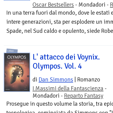
Oscar Bestsellers
- Mondadori -
R
In una terra fuori dal mondo, dove le estati 
intere generazioni, sta per esplodere un imm
Spade, nel Sud caldo e opulento, siede Rober
LIBRI
L' attacco dei Voynix.
Olympos. Vol. 4
di
Dan Simmons
| Romanzo
I Massimi della Fantascienza
-
Mondadori -
Reparto Fantasy
Prosegue in questo volume la storia, tra epi
tecnologica, cominciata da Simmons con "