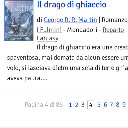
Il drago di ghiaccio
di
George R. R. Martin
| Romanzo
I Fulmini
- Mondadori -
Reparto
Fantasy
Il drago di ghiaccio era una crea
spaventosa, mai domata da alcun essere u
volo, si lasciava dietro una scia di terre g
aveva paura....
Pagina 4 di 85
1
2
3
4
5
6
7
8
9