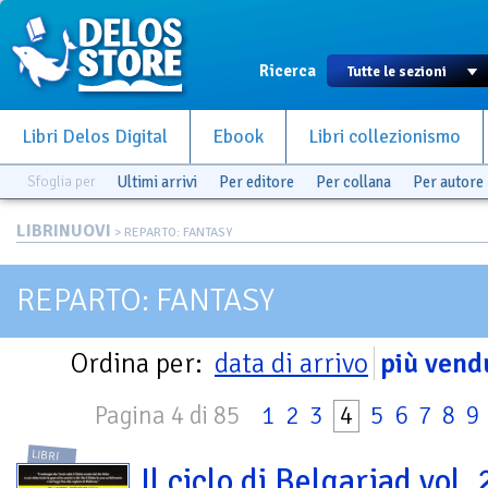
Ricerca
Libri Delos Digital
Ebook
Libri collezionismo
Sfoglia per
Ultimi arrivi
Per editore
Per collana
Per autore
LIBRINUOVI
> REPARTO: FANTASY
REPARTO: FANTASY
Ordina per:
data di arrivo
più vend
Pagina 4 di 85
1
2
3
4
5
6
7
8
9
LIBRI
Il ciclo di Belgariad vol. 