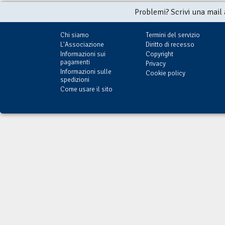
Problemi? Scrivi una mail
Chi siamo
Termini del servizio
L'Associazione
Diritto di recesso
Informazioni sui
Copyright
pagamenti
Privacy
Informazioni sulle
Cookie policy
spedizioni
Come usare il sito