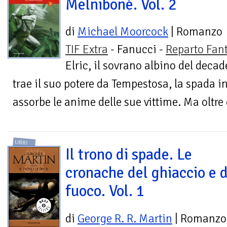
Melniboné. Vol. 2
di
Michael Moorcock
| Romanzo
TIF Extra
- Fanucci -
Reparto Fan
Elric, il sovrano albino del deca
trae il suo potere da Tempestosa, la spada 
assorbe le anime delle sue vittime. Ma oltre c
LIBRI
Il trono di spade. Le
cronache del ghiaccio e 
fuoco. Vol. 1
di
George R. R. Martin
| Romanzo