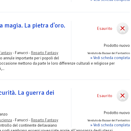
la magia. La pietra d'oro.
Esaurito
Prodotto nuovo
Fantasy
- Fanucci -
Reparto Fantasy
Venduto da Bazaar del Fantastico
» Vedi scheda completa
o annule importante per i popoli del
occasione mettono da parte le loro differenze culturali e religiose per
...
curità. La guerra dei
Esaurito
Prodotto nuovo
anzo
ascienza
- Fanucci -
Reparto Fantasy
Venduto da Bazaar del Fantastico
» Vedi scheda completa
ontrollo del continente derlavaiano
le sorti sembrano essersi rovesciate grazie all'arroganza degli stessi