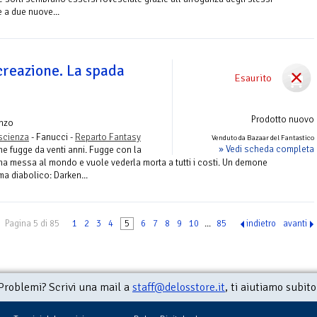
e a due nuove...
 creazione. La spada
Esaurito
Prodotto nuovo
nzo
ascienza
- Fanucci -
Reparto Fantasy
Venduto da Bazaar del Fantastico
» Vedi scheda completa
e fugge da venti anni. Fugge con la
a messa al mondo e vuole vederla morta a tutti i costi. Un demone
ma diabolico: Darken...
Pagina 5 di 85
1
2
3
4
5
6
7
8
9
10
...
85
indietro
avanti
Problemi? Scrivi una mail a
staff@delosstore.it
, ti aiutiamo subito