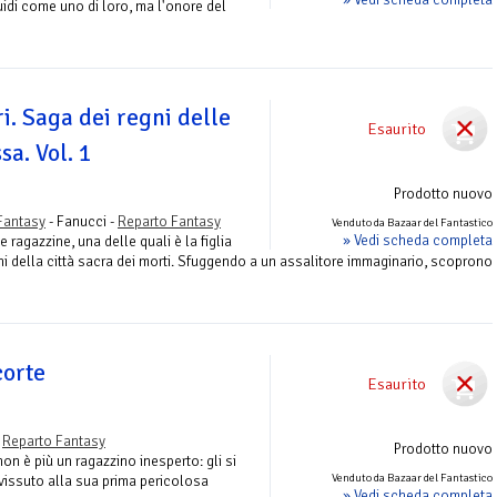
uidi come uno di loro, ma l'onore del
ri. Saga dei regni delle
Esaurito
sa. Vol. 1
Prodotto nuovo
Fantasy
- Fanucci -
Reparto Fantasy
Venduto da Bazaar del Fantastico
» Vedi scheda completa
 ragazzine, una delle quali è la figlia
ini della città sacra dei morti. Sfuggendo a un assalitore immaginario, scoprono
corte
Esaurito
-
Reparto Fantasy
Prodotto nuovo
on è più un ragazzino inesperto: gli si
Venduto da Bazaar del Fantastico
vvissuto alla sua prima pericolosa
» Vedi scheda completa