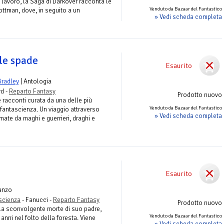
i lavoro, la Saga di Darkover racconta le
Venduto da Bazaar del Fantastico
ottman, dove, in seguito a un
» Vedi scheda completa
lle spade
Esaurito
Bradley
| Antologia
rd -
Reparto Fantasy
Prodotto nuovo
 racconti curata da una delle più
Venduto da Bazaar del Fantastico
i fantascienza. Un viaggio attraverso
» Vedi scheda completa
ate da maghi e guerrieri, draghi e
Esaurito
anzo
ascienza
- Fanucci -
Reparto Fantasy
Prodotto nuovo
lla sconvolgente morte di suo padre,
Venduto da Bazaar del Fantastico
 anni nel folto della foresta. Viene
» Vedi scheda completa