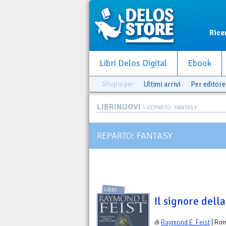
Rice
Libri Delos Digital
Ebook
Sfoglia per
Ultimi arrivi
Per editore
LIBRINUOVI
> REPARTO: FANTASY
REPARTO: FANTASY
LIBRI
Il signore dell
di
Raymond E. Feist
| Ro