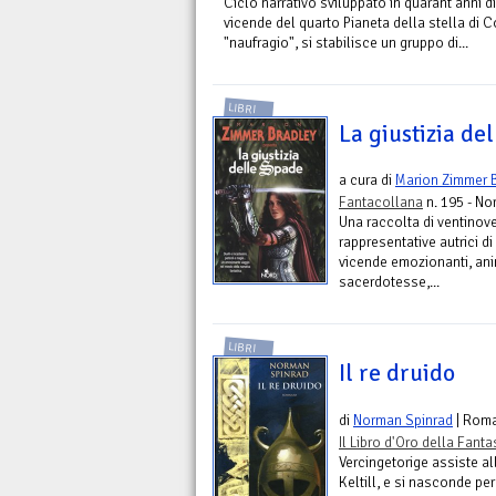
Ciclo narrativo sviluppato in quarant'anni d
vicende del quarto Pianeta della stella di C
"naufragio", si stabilisce un gruppo di...
LIBRI
La giustizia de
a cura di
Marion Zimmer 
Fantacollana
n. 195 - No
Una raccolta di ventinove
rappresentative autrici d
vicende emozionanti, anim
sacerdotesse,...
LIBRI
Il re druido
di
Norman Spinrad
| Rom
Il Libro d'Oro della Fant
Vercingetorige assiste a
Keltill, e si nasconde per