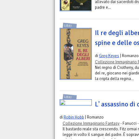
allevato dai sacerdoti dr
padre e...
LIBRI
Il re degli albe
spine e delle os
di
Greg Keyes
| Romanzo
Collezione Immaginario 
Nel regno di Crotheny, due
del re, giocano nei giard
la cripta della regina...
LIBRI
L' assassino di 
di
Robin Hobb
| Romanzo
Collezione Immaginario Fantasy
- Fanucci 
Il bastardo reale sta crescendo. Fitz ormai n
legge in volto il sangue del padre. È sopra