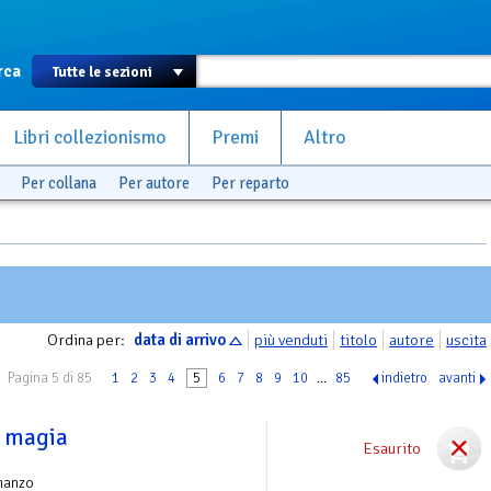
rca
Libri collezionismo
Premi
Altro
Per collana
Per autore
Per reparto
Ordina per:
data di arrivo
più venduti
titolo
autore
uscita
Pagina 5 di 85
1
2
3
4
5
6
7
8
9
10
...
85
indietro
avanti
a magia
Esaurito
manzo