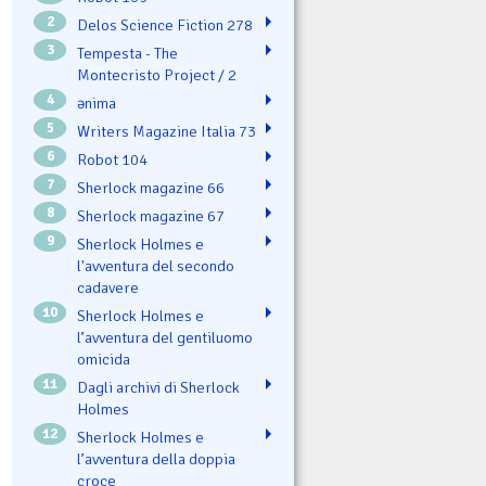
2
Delos Science Fiction 278
3
Tempesta - The
Montecristo Project / 2
4
ənima
5
Writers Magazine Italia 73
6
Robot 104
7
Sherlock magazine 66
8
Sherlock magazine 67
9
Sherlock Holmes e
l'avventura del secondo
cadavere
10
Sherlock Holmes e
l’avventura del gentiluomo
omicida
11
Dagli archivi di Sherlock
Holmes
12
Sherlock Holmes e
l’avventura della doppia
croce