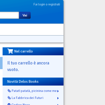
Fai login o registrati
Vai
Nel carrello
Il tuo carrello è ancora
vuoto.
Novità Delos Books
🗞️ Patatì patatà, picinina come me
🗞️ La Fabbrica dei Futuri
👻 Codice Nero