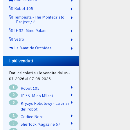
🚀 Robot 105
🚀 Tempesta - The Montecristo
Project / 2
🚀 IF 33. Mino Milani
🚀 Vetro
🔫 La Mantide Orchidea
I più venduti
Dati calcolati sulle vendite dal 09-
07-2026 al 07-08-2026
1
Robot 105
2
IF 33. Mino Milani
3
Kryzys Robotowy - La crisi
dei robot
4
Codice Nero
5
Sherlock Magazine 67