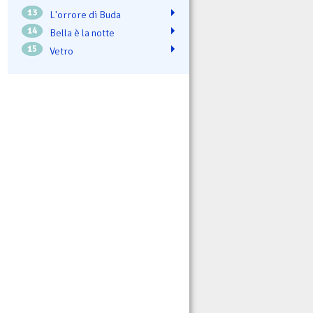
13
L'orrore di Buda
14
Bella è la notte
15
Vetro