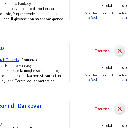
d -
Reparto Fantasy
Prodotto nuovo
ranquillo avamposto di frontiera di
Venduto da Bazaar del Fantastico
 Isole, Pug apprende i segreti della
» Vedi scheda completa
ulgan. Il giovane non ha ancora grande
to
Esaurito
ah T. Harris
| Romanzo
rd -
Reparto Fantasy
Prodotto nuovo
an Fiennes e la moglie sono a teatro,
Venduto da Bazaar del Fantastico
loro abitazione. Ma non si tratta di un
» Vedi scheda completa
ue, Henri Gerard, collaboratore del...
zoni di Darkover
Esaurito
sy
Prodotto nuovo