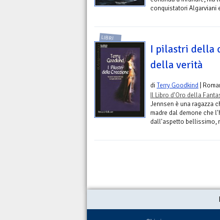
conquistatori Algarviani 
LIBRI
I pilastri della
della verità
di
Terry Goodkind
| Roma
Il Libro d'Oro della Fant
Jennsen è una ragazza ch
madre dal demone che l'h
dall'aspetto bellissimo, 