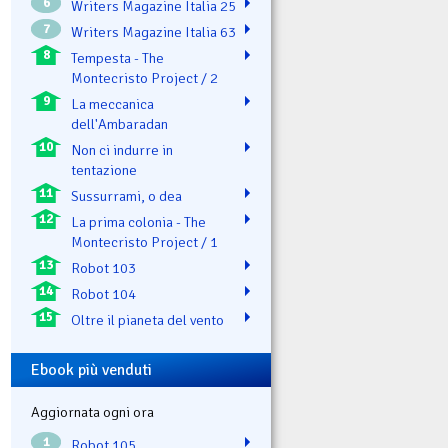
6
Writers Magazine Italia 25
7
Writers Magazine Italia 63
8
Tempesta - The
Montecristo Project / 2
9
La meccanica
dell'Ambaradan
10
Non ci indurre in
tentazione
11
Sussurrami, o dea
12
La prima colonia - The
Montecristo Project / 1
13
Robot 103
14
Robot 104
15
Oltre il pianeta del vento
Ebook più venduti
Aggiornata ogni ora
1
Robot 105