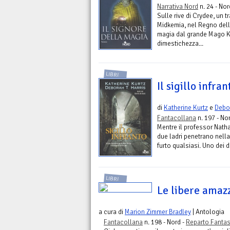
Narrativa Nord
n. 24 - Nor
Sulle rive di Crydee, un t
Midkemia, nel Regno delle
magia dal grande Mago K
dimestichezza...
LIBRI
Il sigillo infran
di
Katherine Kurtz
e
Debor
Fantacollana
n. 197 - No
Mentre il professor Nath
due ladri penetrano nella 
furto qualsiasi. Uno dei d
LIBRI
Le libere amaz
a cura di
Marion Zimmer Bradley
| Antologia
Fantacollana
n. 198 - Nord -
Reparto Fanta