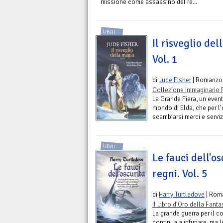
missione come assassino del re...
LIBRI
Il risveglio del
Vol. 1
di
Jude Fisher
| Romanzo
Collezione Immaginario 
La Grande Fiera, un event
mondo di Elda, che per l'
scambiarsi merci e servizi,
LIBRI
Le fauci dell'os
regni. Vol. 5
di
Harry Turtledove
| Rom
Il Libro d'Oro della Fant
La grande guerra per il c
continua a infuriare, ma 