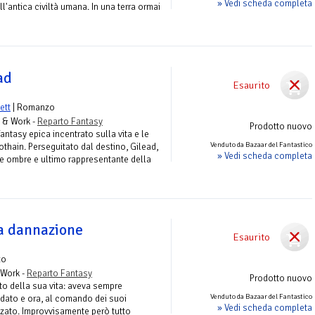
» Vedi scheda completa
l'antica civiltà umana. In una terra ormai
ad
Esaurito
ett
| Romanzo
 & Work -
Reparto Fantasy
Prodotto nuovo
ntasy epica incentrato sulla vita e le
Venduto da Bazaar del Fantastico
Lothain. Perseguitato dal destino, Gilead,
» Vedi scheda completa
e ombre e ultimo rappresentante della
la dannazione
Esaurito
zo
 Work -
Reparto Fantasy
Prodotto nuovo
to della sua vita: aveva sempre
Venduto da Bazaar del Fantastico
dato e ora, al comando dei suoi
» Vedi scheda completa
lizzato. Improvvisamente però tutto