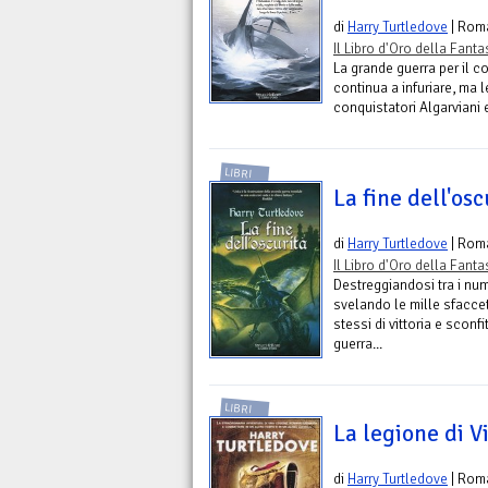
di
Harry Turtledove
| Rom
Il Libro d'Oro della Fant
La grande guerra per il c
continua a infuriare, ma 
conquistatori Algarviani 
LIBRI
La fine dell'osc
di
Harry Turtledove
| Rom
Il Libro d'Oro della Fant
Destreggiandosi tra i num
svelando le mille sfaccet
stessi di vittoria e sconf
guerra...
LIBRI
La legione di V
di
Harry Turtledove
| Rom