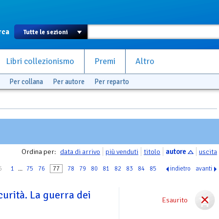
rca
Libri collezionismo
Premi
Altro
Per collana
Per autore
Per reparto
Ordina per:
data di arrivo
più venduti
titolo
autore
uscita
5
1
...
75
76
77
78
79
80
81
82
83
84
85
indietro
avanti
curità. La guerra dei
Esaurito