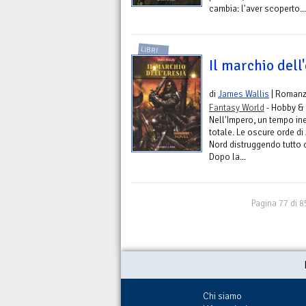
cambia: l'aver scoperto...
LIBRI
Il marchio dell
di
James Wallis
| Roman
Fantasy World
- Hobby &
Nell'Impero, un tempo in
totale. Le oscure orde di
Nord distruggendo tutto 
Dopo la...
Pagina 77 di 8
Chi siamo