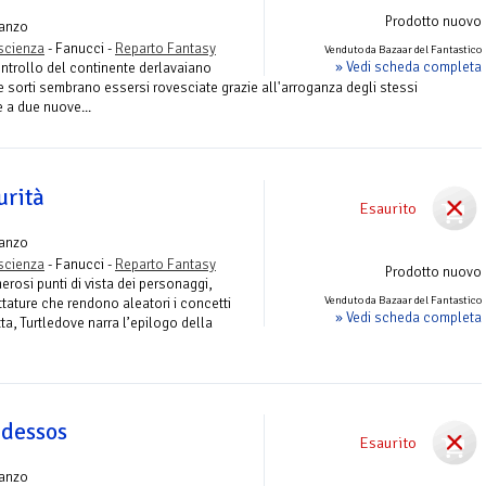
Prodotto nuovo
anzo
ascienza
- Fanucci -
Reparto Fantasy
Venduto da Bazaar del Fantastico
» Vedi scheda completa
ontrollo del continente derlavaiano
le sorti sembrano essersi rovesciate grazie all'arroganza degli stessi
e a due nuove...
urità
Esaurito
anzo
ascienza
- Fanucci -
Reparto Fantasy
Prodotto nuovo
erosi punti di vista dei personaggi,
Venduto da Bazaar del Fantastico
tature che rendono aleatori i concetti
» Vedi scheda completa
itta, Turtledove narra l’epilogo della
idessos
Esaurito
anzo