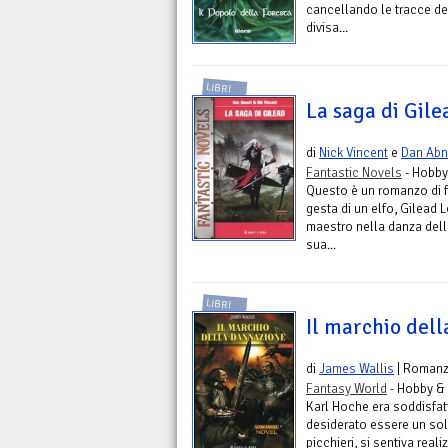
cancellando le tracce del
divisa...
LIBRI
La saga di Gile
di
Nick Vincent
e
Dan Abn
Fantastic Novels
- Hobby
Questo è un romanzo di fa
gesta di un elfo, Gilead 
maestro nella danza dell
sua...
LIBRI
Il marchio del
di
James Wallis
| Roman
Fantasy World
- Hobby &
Karl Hoche era soddisfat
desiderato essere un sol
picchieri, si sentiva rea