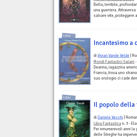
Bella, terribile, profonda
una guerriera. Attravers
salvare vite, proteggere a
LIBRI
Incantesimo a 
di
Vivian Vande Velde
| R
Mondi Fantastici Salani
-
Deanna, ragazzina americ
Francia, trova uno stran
suo orologio ci cade dentr
LIBRI
Il popolo della
di
Daniele Vecchi
| Roma
Libra Fantastica
n. 3 - Ela
Per innumerevoli anni la 
delle Streghe ha imperv