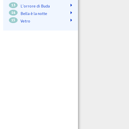
13
L'orrore di Buda
14
Bella è la notte
15
Vetro