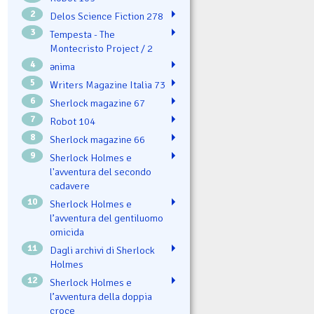
2
Delos Science Fiction 278
3
Tempesta - The
Montecristo Project / 2
4
ənima
5
Writers Magazine Italia 73
6
Sherlock magazine 67
7
Robot 104
8
Sherlock magazine 66
9
Sherlock Holmes e
l'avventura del secondo
cadavere
10
Sherlock Holmes e
l’avventura del gentiluomo
omicida
11
Dagli archivi di Sherlock
Holmes
12
Sherlock Holmes e
l’avventura della doppia
croce