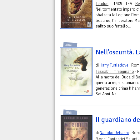
Teadue
n. 1305 - TEA -
Re
Nel tormentato impero d
sbalzata la Legione Rom
Scaurus, l'imperatore Mav
salito suo fratello...
LIBRI
Nell'oscurità. L
di
Harry Turtledove
| Rom
Tascabili Immaginario
- F
Alla morte del Duca di Ba
guerra ai regni kauniani 
generazione prima li han
Sei Anni. Nel...
LIBRI
Il guardiano de
di
Nahoko Uehashi
| Rom
Mondi Fantastici Salani
-