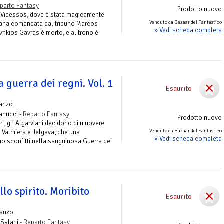
parto Fantasy
Prodotto nuovo
i Videssos, dove è stata magicamente
Venduto da Bazaar del Fantastico
ana comandata dal tribuno Marcos
» Vedi scheda completa
rikios Gavras è morto, e al trono è
a guerra dei regni. Vol. 1
Esaurito
anzo
anucci -
Reparto Fantasy
Prodotto nuovo
ri, gli Algarviani decidono di muovere
Venduto da Bazaar del Fantastico
di Valmiera e Jelgava, che una
» Vedi scheda completa
no sconfitti nella sanguinosa Guerra dei
llo spirito. Moribito
Esaurito
anzo
 Salani -
Reparto Fantasy