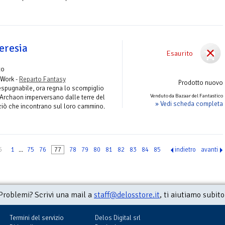
'eresia
Esaurito
zo
 Work -
Reparto Fantasy
Prodotto nuovo
espugnabile, ora regna lo scompiglio
Venduto da Bazaar del Fantastico
 Archaon imperversano dalle terre del
» Vedi scheda completa
ciò che incontrano sul loro cammino.
5
1
...
75
76
77
78
79
80
81
82
83
84
85
indietro
avanti
Problemi? Scrivi una mail a
staff@delosstore.it
, ti aiutiamo subito
Termini del servizio
Delos Digital srl