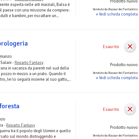
Prodotto nuovo
mente esperta nelle arti marziali, Balsa è
Venduto da Bazaar del Fantastico
a il paese con una missione da compiere:
» Vedi scheda completa
dulti e bambini, per riscattare un...
orologeria
Esaurito
omanzo
 Salani -
Reparto Fantasy
Prodotto nuovo
ana in vacanza da parenti nel sud della
Venduto da Bazaar del Fantastico
o pozzo in mezzo a un prato. Quando il
» Vedi scheda completa
o, lei lo seguirà insieme al suo gatto,...
 foresta
Esaurito
nzo
ra -
Reparto Fantasy
Prodotto nuovo
guerra tra il popolo degli Uomini e quello
Venduto da Bazaar del Fantastico
ersato sul mondo distruggendo e