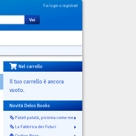
Fai login o registrati
Vai
Nel carrello
Il tuo carrello è ancora
vuoto.
Novità Delos Books
🗞️ Patatì patatà, picinina come me
🗞️ La Fabbrica dei Futuri
👻 Codice Nero