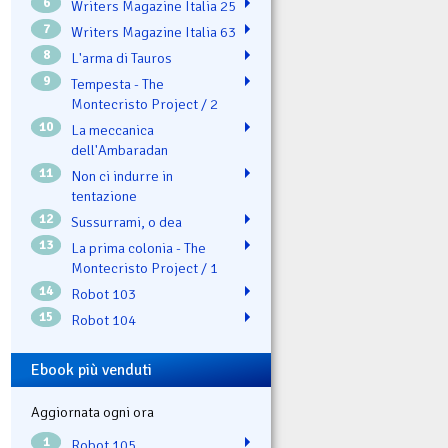
6
Writers Magazine Italia 25
7
Writers Magazine Italia 63
8
L'arma di Tauros
9
Tempesta - The
Montecristo Project / 2
10
La meccanica
dell'Ambaradan
11
Non ci indurre in
tentazione
12
Sussurrami, o dea
13
La prima colonia - The
Montecristo Project / 1
14
Robot 103
15
Robot 104
Ebook più venduti
Aggiornata ogni ora
1
Robot 105