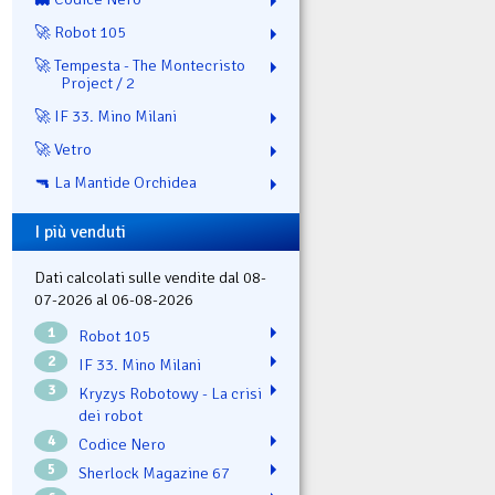
🚀 Robot 105
🚀 Tempesta - The Montecristo
Project / 2
🚀 IF 33. Mino Milani
🚀 Vetro
🔫 La Mantide Orchidea
I più venduti
Dati calcolati sulle vendite dal 08-
07-2026 al 06-08-2026
1
Robot 105
2
IF 33. Mino Milani
3
Kryzys Robotowy - La crisi
dei robot
4
Codice Nero
5
Sherlock Magazine 67