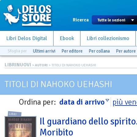
Ricerca
Libri Delos Digital
Ebook
Libri collezionismo
Sfoglia per
Ultimi arrivi
Per editore
Per collana
Per autore
LIBRINUOVI
>
AUTORI
> TITOLI DI NAHOKO UEHASHI
TITOLI DI NAHOKO UEHASHI
Ordina per:
data di arrivo
più ven
LIBRI
Il guardiano dello spirito
Moribito