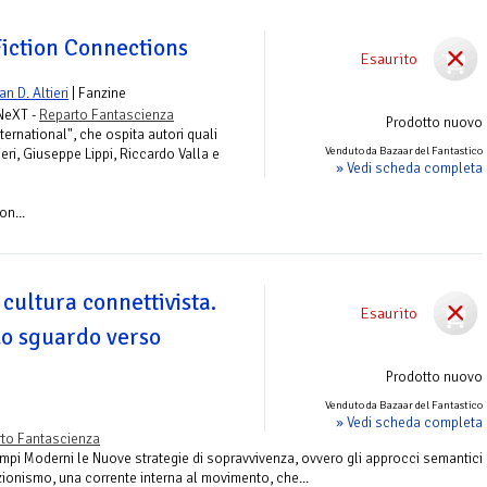
Fiction Connections
Esaurito
an D. Altieri
| Fanzine
 NeXT -
Reparto Fantascienza
Prodotto nuovo
ernational", che ospita autori quali
Venduto da Bazaar del Fantastico
eri, Giuseppe Lippi, Riccardo Valla e
» Vedi scheda completa
n...
 cultura connettivista.
Esaurito
Lo sguardo verso
Prodotto nuovo
Venduto da Bazaar del Fantastico
» Vedi scheda completa
to Fantascienza
Tempi Moderni le Nuove strategie di sopravvivenza, ovvero gli approcci semantici
zionismo, una corrente interna al movimento, che...