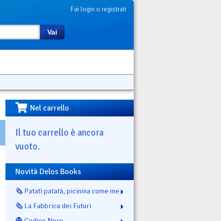
Fai login o registrati
Vai
Nel carrello
Il tuo carrello è ancora
vuoto.
Novità Delos Books
🗞️ Patatì patatà, picinina come me
🗞️ La Fabbrica dei Futuri
👻 Codice Nero