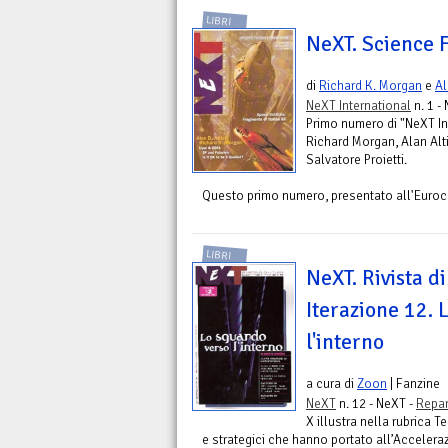
LIBRI
NeXT. Science 
di
Richard K. Morgan
e
Al
NeXT International
n. 1 -
Primo numero di "NeXT Int
Richard Morgan, Alan Alti
Salvatore Proietti.
Questo primo numero, presentato all'Euroco
LIBRI
NeXT. Rivista di
Iterazione 12. 
l'interno
a cura di
Zoon
| Fanzine
NeXT
n. 12 - NeXT -
Repar
X illustra nella rubrica 
e strategici che hanno portato all’Accelera