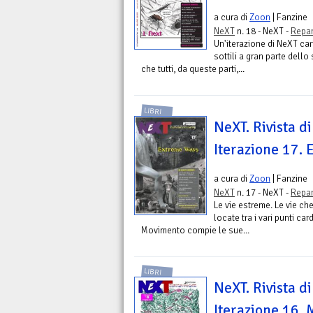
a cura di
Zoon
| Fanzine
NeXT
n. 18 - NeXT -
Repar
Un'iterazione di NeXT cari
sottili a gran parte dell
che tutti, da queste parti,...
LIBRI
NeXT. Rivista di
Iterazione 17.
a cura di
Zoon
| Fanzine
NeXT
n. 17 - NeXT -
Repar
Le vie estreme. Le vie ch
locate tra i vari punti ca
Movimento compie le sue...
LIBRI
NeXT. Rivista di
Iterazione 16.