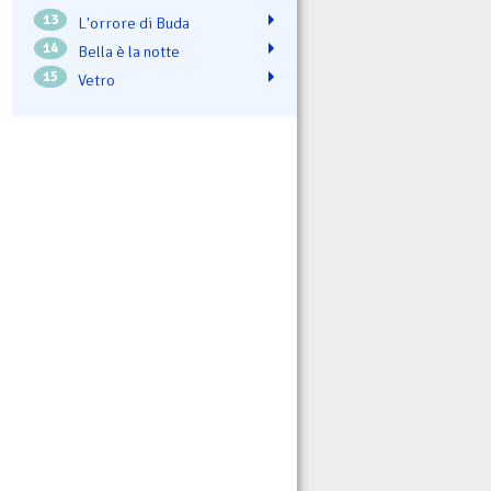
13
L'orrore di Buda
14
Bella è la notte
15
Vetro