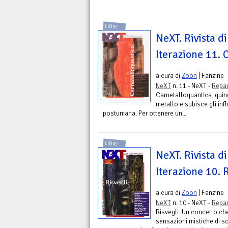
LIBRI
NeXT. Rivista di
Iterazione 11. 
a cura di
Zoon
| Fanzine
NeXT
n. 11 - NeXT -
Repar
Carnetalloquantica, quin
metallo e subisce gli inf
postumana. Per ottenere un...
LIBRI
NeXT. Rivista di
Iterazione 10. 
a cura di
Zoon
| Fanzine
NeXT
n. 10 - NeXT -
Repar
Risvegli. Un concetto ch
sensazioni mistiche di s