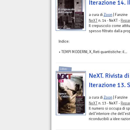
Iterazione 14. 
a cura di
Zoon
| Fanzine
NeXT
n. 14 - NeXT -
Repar
Il crepuscolo come attit
spesso filtrato dalla prop
Indice:
• TEMPI MODERNI, X, Reti quantistiche: il...
LIBRI
NeXT. Rivista di
Iterazione 13. 
a cura di
Zoon
| Fanzine
NeXT
n. 13 - NeXT -
Repar
Il numero si occupa di s
dell’interiore che dell’e
riconducibili a idee razion