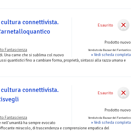
 cultura connettivista.
Esaurito
Carnetalloquantico
Prodotto nuovo
to Fantascienza
Venduto da Bazaar del Fantastico
» Vedi scheda completa
di. Una carne che si sublima col nuovo
lussi quantistici fino a cambiare forma, proprietà, sintassi alla razza umana e
 cultura connettivista.
Esaurito
Risvegli
Prodotto nuovo
to Fantascienza
Venduto da Bazaar del Fantastico
» Vedi scheda completa
e nell'umanità ha sempre evocato
offocante miracolo, di trascendenza e comprensione empatica del