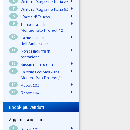
6
Writers Magazine Italia 25
7
Writers Magazine Italia 63
8
L'arma di Tauros
9
Tempesta - The
Montecristo Project / 2
10
La meccanica
dell'Ambaradan
11
Non ci indurre in
tentazione
12
Sussurrami, o dea
13
La prima colonia - The
Montecristo Project / 1
14
Robot 103
15
Robot 104
Ebook più venduti
Aggiornata ogni ora
1
Robot 105