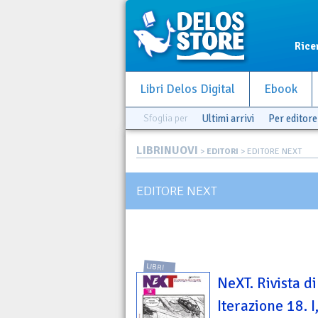
Rice
Libri Delos Digital
Ebook
Sfoglia per
Ultimi arrivi
Per editore
LIBRINUOVI
>
EDITORI
> EDITORE NEXT
EDITORE NEXT
LIBRI
NeXT. Rivista di
Iterazione 18. I