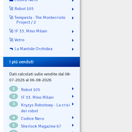
🚀 Robot 105
🚀 Tempesta - The Montecristo
Project / 2
🚀 IF 33. Mino Milani
🚀 Vetro
🔫 La Mantide Orchidea
I più venduti
Dati calcolati sulle vendite dal 08-
07-2026 al 06-08-2026
1
Robot 105
2
IF 33. Mino Milani
3
Kryzys Robotowy - La crisi
dei robot
4
Codice Nero
5
Sherlock Magazine 67