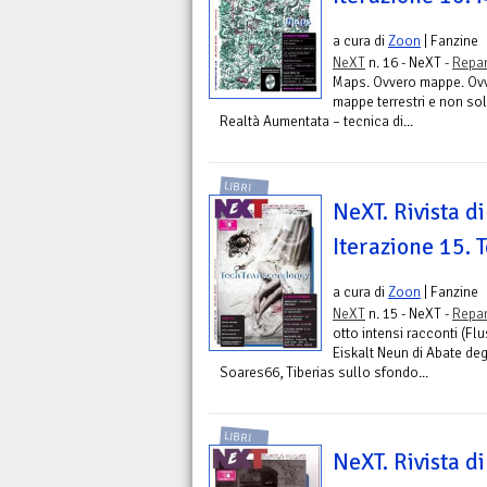
a cura di
Zoon
| Fanzine
NeXT
n. 16 - NeXT -
Repar
Maps. Ovvero mappe. Ovv
mappe terrestri e non so
Realtà Aumentata – tecnica di...
LIBRI
NeXT. Rivista di
Iterazione 15.
a cura di
Zoon
| Fanzine
NeXT
n. 15 - NeXT -
Repar
otto intensi racconti (Fl
Eiskalt Neun di Abate deg
Soares66, Tiberias sullo sfondo...
LIBRI
NeXT. Rivista di