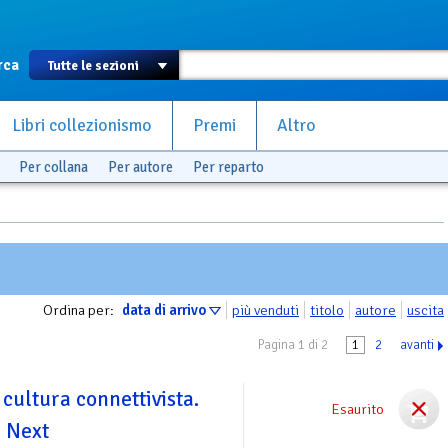
rca
Libri collezionismo
Premi
Altro
Per collana
Per autore
Per reparto
Ordina per:
data di arrivo
più venduti
titolo
autore
uscita
Pagina 1 di 2
1
2
avanti
 cultura connettivista.
Esaurito
, Next