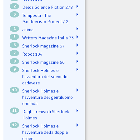
2
Delos Science Fiction 278
3
Tempesta - The
Montecristo Project / 2
4
ənima
5
Writers Magazine Italia 73
6
Sherlock magazine 67
7
Robot 104
8
Sherlock magazine 66
9
Sherlock Holmes e
l'avventura del secondo
cadavere
10
Sherlock Holmes e
l’avventura del gentiluomo
omicida
11
Dagli archivi di Sherlock
Holmes
12
Sherlock Holmes e
l’avventura della doppia
croce