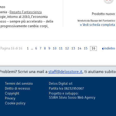
nzo
menia -
Reparto Fantascienza
Prodotto nuovo
ogie, intorno al 2010, l’economia
Venduto da Bazaar del Fantastico
passo – sempre più accelerato – delle
» Vedi scheda completa
o progressivamente cambia: corpi,
Pagina 16 di 16
1
...
6
7
8
9
10
11
12
13
14
15
16
indietro
Problemi? Scrivi una mail a
staff@delosstore.it
, ti aiutiamo subito
Termini del servizio
Delos Digital srl
Diritto di recesso
Partita Iva 08232950967
Copyright
Progetto e sviluppo:
SSWA Silvio Sosio Web Agency
Privacy
Cookie policy