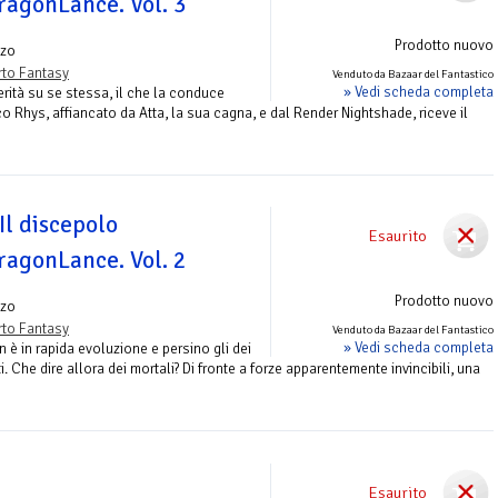
DragonLance. Vol. 3
Prodotto nuovo
zo
to Fantasy
Venduto da Bazaar del Fantastico
» Vedi scheda completa
erità su se stessa, il che la conduce
aco Rhys, affiancato da Atta, la sua cagna, e dal Render Nightshade, riceve il
Il discepolo
Esaurito
DragonLance. Vol. 2
Prodotto nuovo
zo
to Fantasy
Venduto da Bazaar del Fantastico
» Vedi scheda completa
n è in rapida evoluzione e persino gli dei
 Che dire allora dei mortali? Di fronte a forze apparentemente invincibili, una
Esaurito