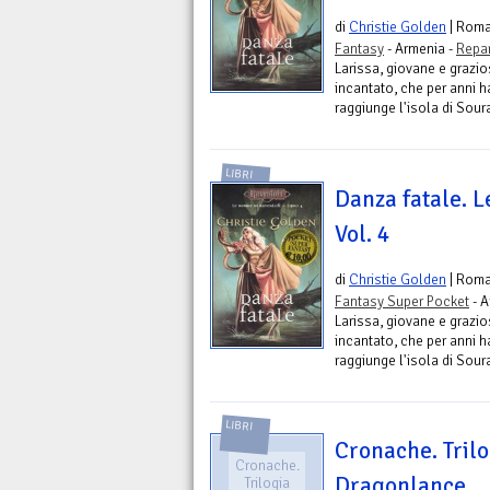
di
Christie Golden
| Rom
Fantasy
- Armenia -
Repar
Larissa, giovane e grazios
incantato, che per anni 
raggiunge l'isola di Soura
LIBRI
Danza fatale. L
Vol. 4
di
Christie Golden
| Rom
Fantasy Super Pocket
- A
Larissa, giovane e grazios
incantato, che per anni 
raggiunge l'isola di Soura
LIBRI
Cronache. Tril
Cronache.
Dragonlance
Trilogia