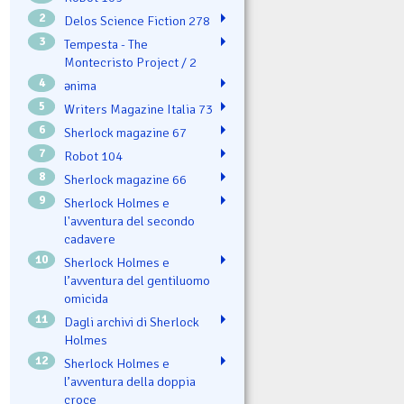
2
Delos Science Fiction 278
3
Tempesta - The
Montecristo Project / 2
4
ənima
5
Writers Magazine Italia 73
6
Sherlock magazine 67
7
Robot 104
8
Sherlock magazine 66
9
Sherlock Holmes e
l'avventura del secondo
cadavere
10
Sherlock Holmes e
l’avventura del gentiluomo
omicida
11
Dagli archivi di Sherlock
Holmes
12
Sherlock Holmes e
l’avventura della doppia
croce