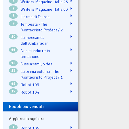
6
Writers Magazine Italia 25
7
Writers Magazine Italia 63
8
L'arma di Tauros
9
Tempesta - The
Montecristo Project / 2
10
La meccanica
dell'Ambaradan
11
Non ci indurre in
tentazione
12
Sussurrami, o dea
13
La prima colonia - The
Montecristo Project / 1
14
Robot 103
15
Robot 104
Ebook più venduti
Aggiornata ogni ora
1
Robot 105