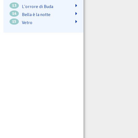
13
L'orrore di Buda
14
Bella è la notte
15
Vetro