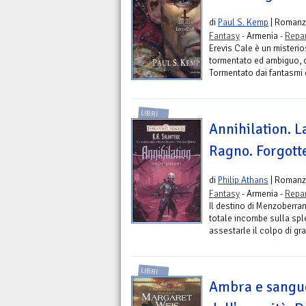
di
Paul S. Kemp
| Roman
Fantasy
- Armenia -
Repar
Erevis Cale è un misteri
tormentato ed ambiguo, c
Tormentato dai fantasmi de
LIBRI
Annihilation. L
Ragno. Forgott
di
Philip Athans
| Roman
Fantasy
- Armenia -
Repar
Il destino di Menzoberra
totale incombe sulla spl
assestarle il colpo di gra
LIBRI
Ambra e sangue