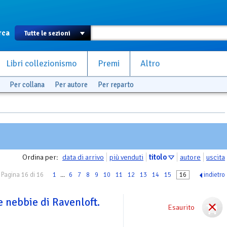
rca
Libri collezionismo
Premi
Altro
Per collana
Per autore
Per reparto
Ordina per:
data di arrivo
più venduti
titolo
autore
uscita
Pagina 16 di 16
1
...
6
7
8
9
10
11
12
13
14
15
16
indietro
e nebbie di Ravenloft.
Esaurito