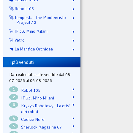
🚀 Robot 105
🚀 Tempesta - The Montecristo
Project / 2
🚀 IF 33. Mino Milani
🚀 Vetro
🔫 La Mantide Orchidea
I più venduti
Dati calcolati sulle vendite dal 08-
07-2026 al 06-08-2026
1
Robot 105
2
IF 33. Mino Milani
3
Kryzys Robotowy - La crisi
dei robot
4
Codice Nero
5
Sherlock Magazine 67