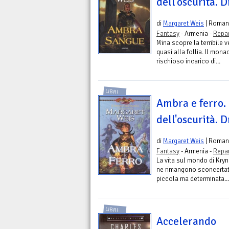
dell'oscurità. 
di
Margaret Weis
| Roman
Fantasy
- Armenia -
Repar
Mina scopre la terribile v
quasi alla follia. Il mon
rischioso incarico di...
LIBRI
Ambra e ferro. 
dell'oscurità. 
di
Margaret Weis
| Roman
Fantasy
- Armenia -
Repar
La vita sul mondo di Kryn
ne rimangono sconcertati.
piccola ma determinata...
LIBRI
Accelerando