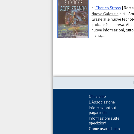
di
Charles Stross
| Roma
Nuova Galassia
n. 1 - Ar
Grazie alle nuove tecnol
globale è in ripresa. Al 
nuove informazioni, tutt
menti,...
Chi siamo
L'Associazione
Informazioni sui
pagamenti
Informazioni sulle
spedizioni
Come usare il sito