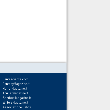
.
Fantascienza.com
FantasyMagazine.it
HorrorMagazine.it
ThrillerMagazine.it
SherlockMagazine.it
WritersMagazine.it
Associazione Delos