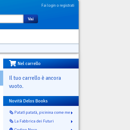
Fai login o registrati
Vai
Nel carrello
Il tuo carrello è ancora
vuoto.
Novità Delos Books
🗞️ Patatì patatà, picinina come me
🗞️ La Fabbrica dei Futuri
👻 Codice Nero