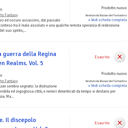
Prodotto nuovo
zo
to Fantasy
Venduto da Bazaar del Fantastico
» Vedi scheda completa
oso ed oscuro assassino, dal passato
onteso tra il male assoluto e una qualche remota speranza di redenzione.
l suo spirito,...
a guerra della Regina
Esaurito
en Realms. Vol. 5
Prodotto nuovo
zo
to Fantasy
Venduto da Bazaar del Fantastico
» Vedi scheda completa
nzan sembra segnato: la distruzione
endida ed orgogliosa città, e nemici dimenticati da tempo si destano per
zia. Ma...
. Il discepolo
Esaurito