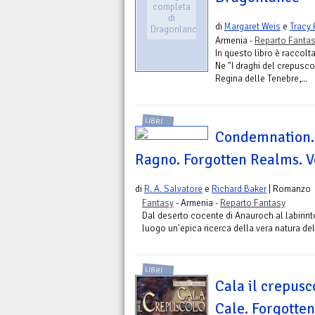
completa
di
di
Margaret Weis
e
Tracy
Dragonlance
Armenia -
Reparto Fanta
In questo libro è raccolt
Ne "I draghi del crepusco
Regina delle Tenebre,...
LIBRI
Condemnation. 
Ragno. Forgotten Realms. V
di
R. A. Salvatore
e
Richard Baker
| Romanzo
Fantasy
- Armenia -
Reparto Fantasy
Dal deserto cocente di Anauroch al labirin
luogo un'epica ricerca della vera natura del
LIBRI
Cala il crepusco
Cale. Forgotten