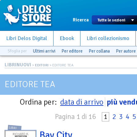
Ricerca
Libri Delos Digital
Ebook
Libri collezionismo
Sfoglia per
Ultimi arrivi
Per editore
Per collana
Per autore
LIBRINUOVI
>
EDITORI
> EDITORE TEA
EDITORE TEA
Ordina per:
data di arrivo
più vend
Pagina 1 di 16
1
2
3
4
5
LIBRI
Bay City