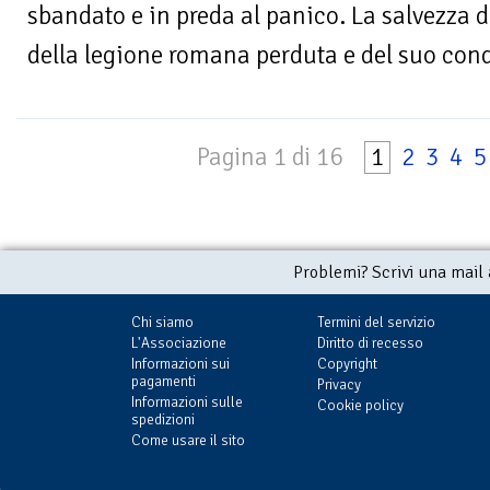
sbandato e in preda al panico. La salvezza d
della legione romana perduta e del suo condot
Pagina 1 di 16
1
2
3
4
5
Problemi? Scrivi una mail
Chi siamo
Termini del servizio
L'Associazione
Diritto di recesso
Informazioni sui
Copyright
pagamenti
Privacy
Informazioni sulle
Cookie policy
spedizioni
Come usare il sito