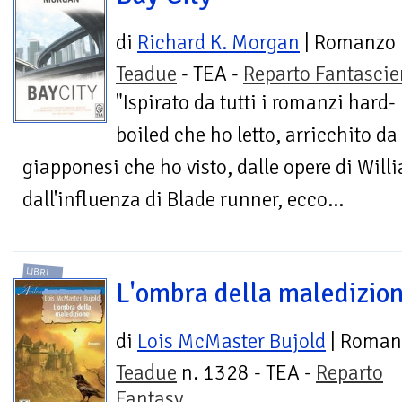
di
Richard K. Morgan
| Romanzo
Teadue
- TEA -
Reparto Fantasci
"Ispirato da tutti i romanzi hard-
boiled che ho letto, arricchito da 
giapponesi che ho visto, dalle opere di Wil
dall'influenza di Blade runner, ecco...
LIBRI
L'ombra della maledizio
di
Lois McMaster Bujold
| Roman
Teadue
n. 1328 - TEA -
Reparto
Fantasy