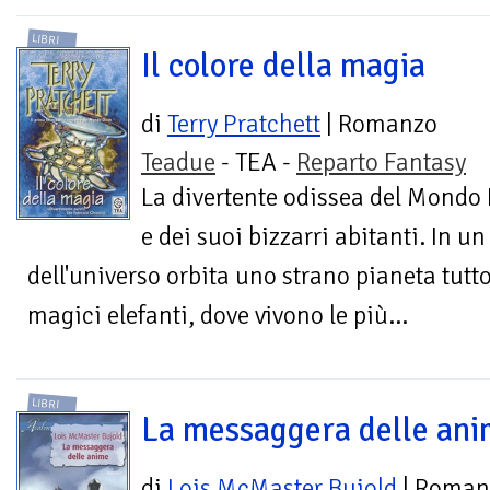
LIBRI
Il colore della magia
di
Terry Pratchett
| Romanzo
Teadue
- TEA -
Reparto Fantasy
La divertente odissea del Mondo
e dei suoi bizzarri abitanti. In 
dell'universo orbita uno strano pianeta tutto
magici elefanti, dove vivono le più...
LIBRI
La messaggera delle an
di
Lois McMaster Bujold
| Roman