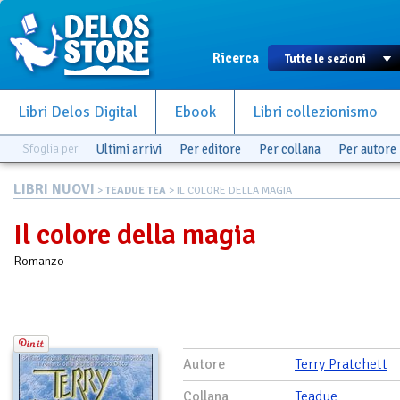
Ricerca
Libri Delos Digital
Ebook
Libri collezionismo
Sfoglia per
Ultimi arrivi
Per editore
Per collana
Per autore
LIBRI NUOVI
>
TEADUE TEA
> IL COLORE DELLA MAGIA
Il colore della magia
Romanzo
Autore
Terry Pratchett
Collana
Teadue