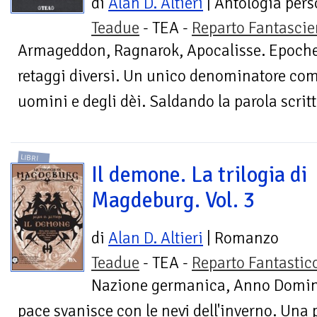
di
Alan D. Altieri
| Antologia pers
Teadue
- TEA -
Reparto Fantasci
Armageddon, Ragnarok, Apocalisse. Epoche d
retaggi diversi. Un unico denominatore com
uomini e degli dèi. Saldando la parola scritta
LIBRI
Il demone. La trilogia di
Magdeburg. Vol. 3
di
Alan D. Altieri
| Romanzo
Teadue
- TEA -
Reparto Fantastic
Nazione germanica, Anno Domini 
pace svanisce con le nevi dell'inverno. Una