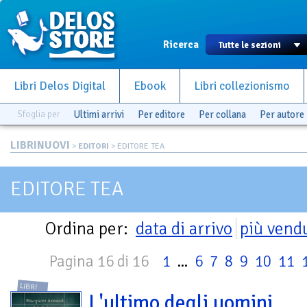
Ricerca
Libri Delos Digital
Ebook
Libri collezionismo
Sfoglia per
Ultimi arrivi
Per editore
Per collana
Per autore
LIBRINUOVI
>
EDITORI
> EDITORE TEA
EDITORE TEA
Ordina per:
data di arrivo
più vend
Pagina 16 di 16
1
...
6
7
8
9
10
11
LIBRI
L'ultimo degli uomini