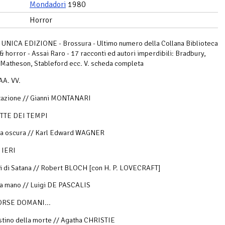
Mondadori
1980
Horror
UNICA EDIZIONE - Brossura - Ultimo numero della Collana Biblioteca
 & horror - Assai Raro - 17 racconti ed autori imperdibili: Bradbury,
 Matheson, Stableford ecc. V. scheda completa
AA. VV.
entazione // Gianni MONTANARI
TTE DEI TEMPI
 oscura // Karl Edward WAGNER
 IERI
i di Satana // Robert BLOCH [con H. P. LOVECRAFT]
sua mano // Luigi DE PASCALIS
ORSE DOMANI...
tino della morte // Agatha CHRISTIE