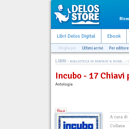
Rice
Libri Delos Digital
Ebook
Sfoglia per
Ultimi arrivi
Per editore
LIBRI
>
BIBLIOTECA DI FANTASY & HORR...
> I
Incubo - 17 Chiavi 
Antologia
A cura di
Collana