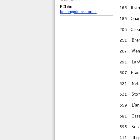
BCLibri
163 Il ve
bclibri@delosstore.it
183 Quagg
205 Creat
251 Brend
267 Vieni 
291 La vi
307 Framme
321 Nella
331 Stori
359 L'ane
381 Casa 
393 Se vi
411 Il gua