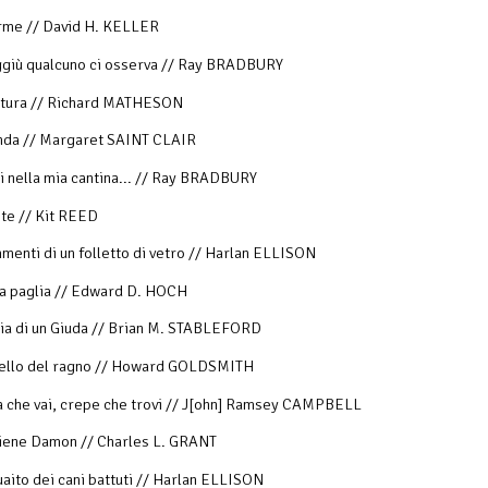
rme // David H. KELLER
iù qualcuno ci osserva // Ray BRADBURY
ura // Richard MATHESON
a // Margaret SAINT CLAIR
nella mia cantina... // Ray BRADBURY
te // Kit REED
nti di un folletto di vetro // Harlan ELLISON
 paglia // Edward D. HOCH
a di un Giuda // Brian M. STABLEFORD
llo del ragno // Howard GOLDSMITH
che vai, crepe che trovi // J[ohn] Ramsey CAMPBELL
ene Damon // Charles L. GRANT
ito dei cani battuti // Harlan ELLISON