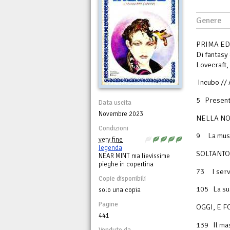
Genere
PRIMA ED 
Di fantasy
Lovecraft,
Incubo // 
5 Pres
Data uscita
Novembre 2023
NELLA NO
Condizioni
9 La musa
very fine
legenda
SOLTANTO
NEAR MINT ma lievissime
pieghe in copertina
73 I serv
Copie disponibili
105 La 
solo una copia
Pagine
OGGI, E F
441
139 Il mas
Venduto da