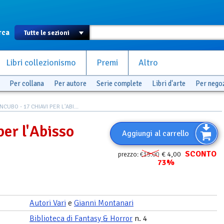
rca
Libri collezionismo
Premi
Altro
Per collana
Per autore
Serie complete
Libri d'arte
Per nego
NCUBO - 17 CHIAVI PER L'ABI...
per l'Abisso
Aggiungi al carrello
SCONTO
€ 4,00
prezzo:
€15.00
73%
Autori Vari
e
Gianni Montanari
Biblioteca di Fantasy & Horror
n. 4