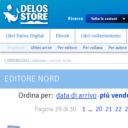
Ricerca
Libri Delos Digital
Ebook
Libri collezionismo
Sfoglia per
Ultimi arrivi
Per editore
Per collana
Per autore
LIBRINUOVI
>
EDITORI
> EDITORE NORD
EDITORE NORD
Ordina per:
data di arrivo
più vend
Pagina 29 di 30
1
...
20
21
22
2