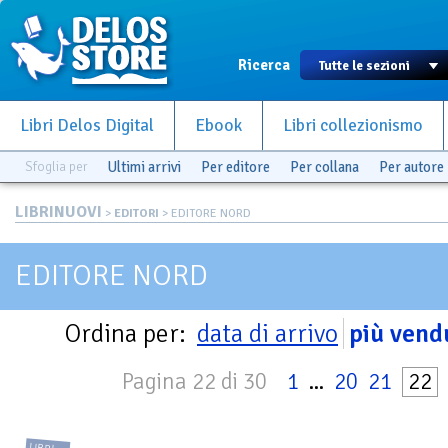
Ricerca
Libri Delos Digital
Ebook
Libri collezionismo
Sfoglia per
Ultimi arrivi
Per editore
Per collana
Per autore
LIBRINUOVI
>
EDITORI
> EDITORE NORD
EDITORE NORD
Ordina per:
data di arrivo
più vend
Pagina 22 di 30
1
...
20
21
22