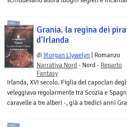
schiudevano allora luoghi segreti e incantati,
LIBRI
Grania. la regina dei pira
d'Irlanda
di
Morgan Llywelyn
| Romanzo
Narrativa Nord
- Nord -
Reparto
Fantasy
Irlanda, XVI secolo. Figlia del capoclan degl
veleggiava regolarmente tra Scozia e Spagna
caravelle a tre alberi -, già a tredici anni Gr
LIBRI