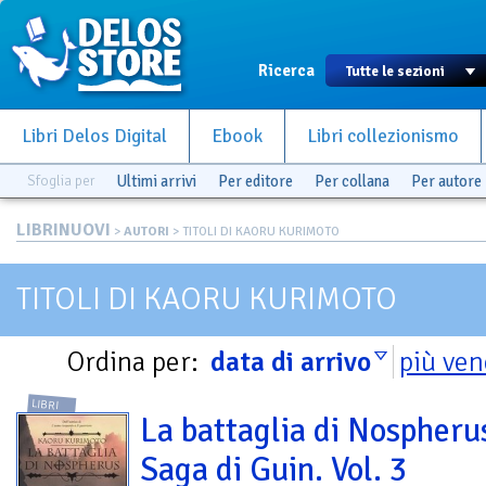
Ricerca
Libri Delos Digital
Ebook
Libri collezionismo
Sfoglia per
Ultimi arrivi
Per editore
Per collana
Per autore
LIBRINUOVI
>
AUTORI
> TITOLI DI KAORU KURIMOTO
TITOLI DI KAORU KURIMOTO
Ordina per:
data di arrivo
più ven
LIBRI
La battaglia di Nospheru
Saga di Guin. Vol. 3