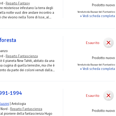
rd -
Reparto Fantasy
Prodotto nuovo
re misteriose infestano la terra degli
Venduto da Bazaar del Fantastico
ella notte vuol dire andare incontro a
» Vedi scheda completa
i che vivono nella Torre di Isse, al...
foresta
Esaurito
manzo
rd -
Reparto Fantascienza
Prodotto nuovo
è il pianeta New Tahiti, abitato da una
Venduto da Bazaar del Fantastico
a cugina di quella terrestre, ma che è
» Vedi scheda completa
nto da parte dei coloni venuti dalla...
1991-1994
Esaurito
lazzini
| Antologia
- Nord -
Reparto Fantascienza
Prodotto nuovo
o al pioniere della fantascienza Hugo