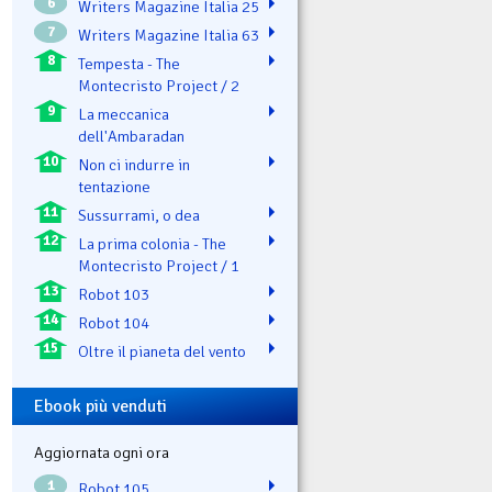
6
Writers Magazine Italia 25
7
Writers Magazine Italia 63
8
Tempesta - The
Montecristo Project / 2
9
La meccanica
dell'Ambaradan
10
Non ci indurre in
tentazione
11
Sussurrami, o dea
12
La prima colonia - The
Montecristo Project / 1
13
Robot 103
14
Robot 104
15
Oltre il pianeta del vento
Ebook più venduti
Aggiornata ogni ora
1
Robot 105