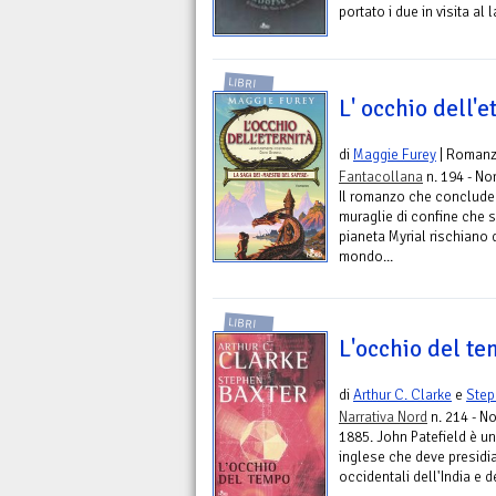
portato i due in visita al 
LIBRI
L' occhio dell'e
di
Maggie Furey
| Roman
Fantacollana
n. 194 - No
Il romanzo che conclude l
muraglie di confine che s
pianeta Myrial rischiano d
mondo...
LIBRI
L'occhio del t
di
Arthur C. Clarke
e
Step
Narrativa Nord
n. 214 - No
1885. John Patefield è un 
inglese che deve presidia
occidentali dell'India e d