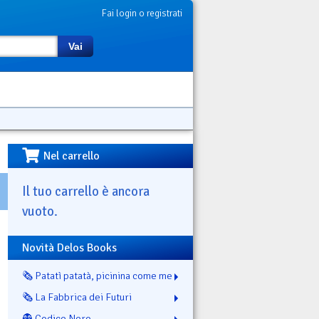
Fai login o registrati
Vai
Nel carrello
Il tuo carrello è ancora
vuoto.
Novità Delos Books
🗞️ Patatì patatà, picinina come me
🗞️ La Fabbrica dei Futuri
👻 Codice Nero