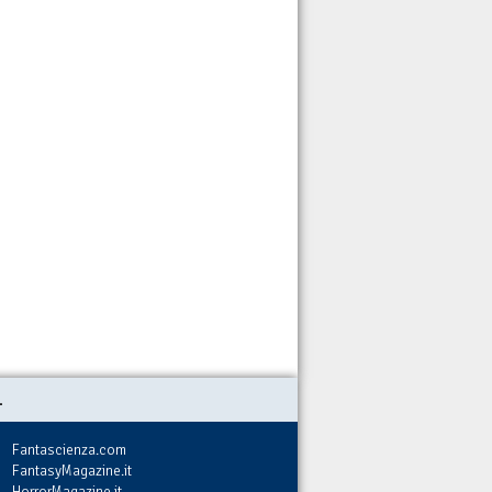
.
Fantascienza.com
FantasyMagazine.it
HorrorMagazine.it