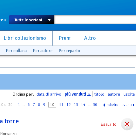
rca
Libri collezionismo
Premi
Altro
Per collana
Per autore
Per reparto
Ordina per:
data di arrivo
più venduti
titolo
autore
uscita
10 di 30
1
...
6
7
8
9
10
11
12
13
14
...
30
indietro
avanti
a torre
Esaurito
 Romanzo