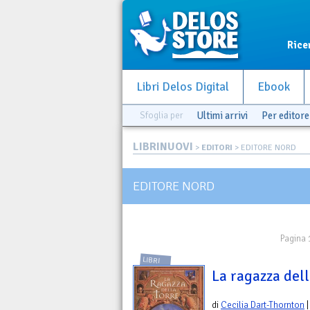
Rice
Libri Delos Digital
Ebook
Sfoglia per
Ultimi arrivi
Per editore
LIBRINUOVI
>
EDITORI
> EDITORE NORD
EDITORE NORD
Pagina 
LIBRI
La ragazza dell
di
Cecilia Dart-Thornton
|