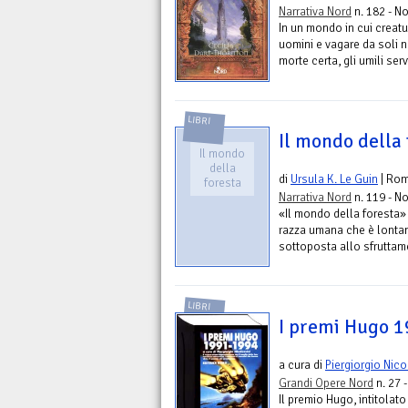
Narrativa Nord
n. 182 - No
In un mondo in cui creatu
uomini e vagare da soli n
morte certa, gli umili serv
LIBRI
Il mondo della 
Il mondo
della
di
Ursula K. Le Guin
| Ro
foresta
Narrativa Nord
n. 119 - No
«Il mondo della foresta» 
razza umana che è lontan
sottoposta allo sfruttame
LIBRI
I premi Hugo 
a cura di
Piergiorgio Nico
Grandi Opere Nord
n. 27 
Il premio Hugo, intitolat