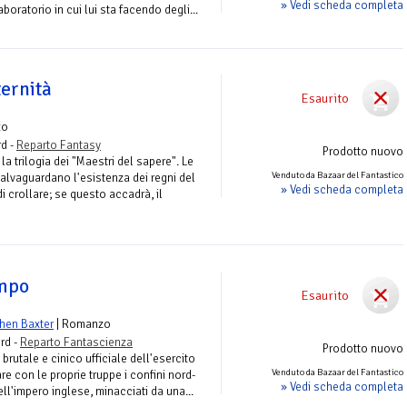
» Vedi scheda completa
laboratorio in cui lui sta facendo degli...
ternità
Esaurito
zo
rd -
Reparto Fantasy
Prodotto nuovo
a trilogia dei "Maestri del sapere". Le
Venduto da Bazaar del Fantastico
alvaguardano l'esistenza dei regni del
» Vedi scheda completa
i crollare; se questo accadrà, il
empo
Esaurito
hen Baxter
| Romanzo
rd -
Reparto Fantascienza
Prodotto nuovo
brutale e cinico ufficiale dell'esercito
Venduto da Bazaar del Fantastico
re con le proprie truppe i confini nord-
» Vedi scheda completa
ell'impero inglese, minacciati da una...