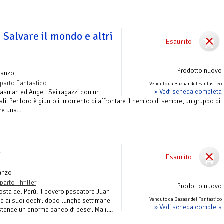
Salvare il mondo e altri
Esaurito
Prodotto nuovo
manzo
parto Fantastico
Venduto da Bazaar del Fantastico
» Vedi scheda completa
Gasman ed Angel. Sei ragazzi con un
li. Per loro è giunto il momento di affrontare il nemico di sempre, un gruppo di
e una...
o
Esaurito
anzo
parto Thriller
Prodotto nuovo
sta del Perù. Il povero pescatore Juan
Venduto da Bazaar del Fantastico
e ai suoi occhi: dopo lunghe settimane
» Vedi scheda completa
 stende un enorme banco di pesci. Ma il...