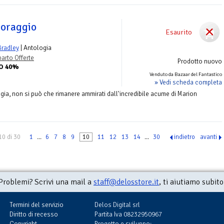
coraggio
Esaurito
Bradley
| Antologia
arto Offerte
Prodotto nuovo
TO 40%
Venduto da Bazaar del Fantastico
» Vedi scheda completa
ia, non si può che rimanere ammirati dall'incredibile acume di Marion
10 di 30
1
...
6
7
8
9
10
11
12
13
14
...
30
indietro
avanti
Problemi? Scrivi una mail a
staff@delosstore.it
, ti aiutiamo subito
Termini del servizio
Delos Digital srl
Diritto di recesso
Partita Iva 08232950967
Copyright
Progetto e sviluppo: