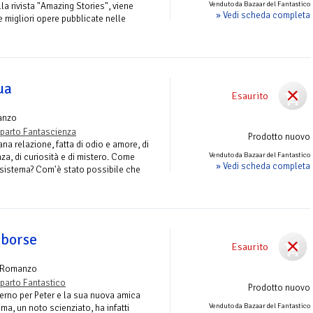
Venduto da Bazaar del Fantastico
a rivista "Amazing Stories", viene
» Vedi scheda completa
 migliori opere pubblicate nelle
ua
Esaurito
anzo
parto Fantascienza
Prodotto nuovo
na relazione, fatta di odio e amore, di
Venduto da Bazaar del Fantastico
a, di curiosità e di mistero. Come
» Vedi scheda completa
sistema? Com'è stato possibile che
aborse
Esaurito
 Romanzo
parto Fantastico
Prodotto nuovo
verno per Peter e la sua nuova amica
Venduto da Bazaar del Fantastico
tima, un noto scienziato, ha infatti