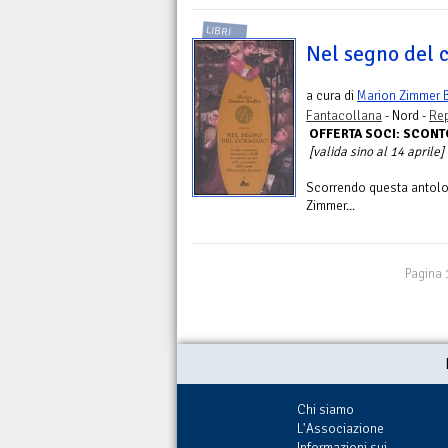
LIBRI
Nel segno del 
a cura di
Marion Zimmer 
Fantacollana
- Nord -
Rep
OFFERTA SOCI: SCON
[valida sino al 14 aprile]
Scorrendo questa antolog
Zimmer...
Pagina 
Chi siamo
L'Associazione
Informazioni sui