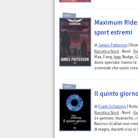
LIBRI
Maximum Ride. 
sport estremi
di
James Patterson
| Ro
Narrativa Nord
- Nord -
Re
Max, Fang, Iggy, Nudge, 
dono speciale: hanno le a
scienziati che vuole crear
LIBRI
Il quinto giorn
di
Frank Schatzing
| Rom
Narrativa Nord
- Nord -
Re
14 gennaio. Huanacho, co
Narciso Ucañan non cred
di magra, davanti a lui si