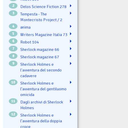
2
Delos Science Fiction 278
3
Tempesta - The
Montecristo Project / 2
4
ənima
5
Writers Magazine Italia 73
6
Robot 104
7
Sherlock magazine 66
8
Sherlock magazine 67
9
Sherlock Holmes e
l'avventura del secondo
cadavere
10
Sherlock Holmes e
l’avventura del gentiluomo
omicida
11
Dagli archivi di Sherlock
Holmes
12
Sherlock Holmes e
l’avventura della doppia
croce