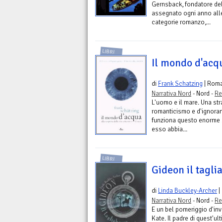
Gernsback, fondatore dell
assegnato ogni anno alle
categorie romanzo,...
LIBRI
Il mondo d'acq
di
Frank Schatzing
| Rom
Narrativa Nord
- Nord -
Re
L'uomo e il mare. Una stra
romanticismo e d'ignoranz
funziona questo enorme 
esso abbia...
LIBRI
Gideon il tagli
di
Linda Buckley-Archer
|
Narrativa Nord
- Nord -
Re
E un bel pomeriggio d'in
Kate. Il padre di quest'ul