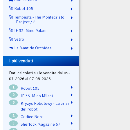
🚀 Robot 105
🚀 Tempesta - The Montecristo
Project / 2
🚀 IF 33. Mino Milani
🚀 Vetro
🔫 La Mantide Orchidea
I più venduti
Dati calcolati sulle vendite dal 09-
07-2026 al 07-08-2026
1
Robot 105
2
IF 33. Mino Milani
3
Kryzys Robotowy - La crisi
dei robot
4
Codice Nero
5
Sherlock Magazine 67