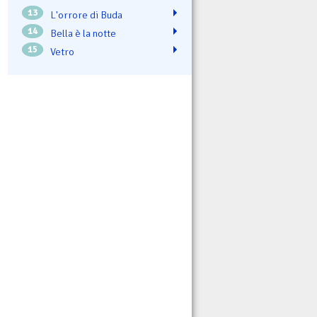
13
L'orrore di Buda
14
Bella è la notte
15
Vetro