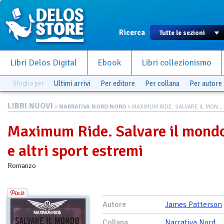
Ricerca
Libri Delos Digital
Ebook
Libri collezionismo
Sfoglia per
Ultimi arrivi
Per editore
Per collana
Per autore
LIBRI NUOVI
>
NARRATIVA NORD NORD
> MAXIMUM RIDE. SALVARE IL MON...
Maximum Ride. Salvare il mond
e altri sport estremi
Romanzo
Autore
James Patterson
Collana
Narrativa Nord