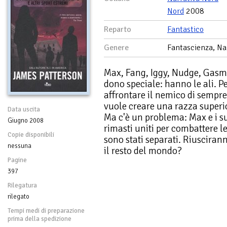
Nord
2008
Reparto
Fantastico
Genere
Fantascienza, Na
Max, Fang, Iggy, Nudge, Gasm
dono speciale: hanno le ali. P
affrontare il nemico di sempre
vuole creare una razza superi
Data uscita
Ma c'è un problema: Max e i 
Giugno 2008
rimasti uniti per combattere l
Copie disponibili
sono stati separati. Riuscirann
nessuna
il resto del mondo?
Pagine
397
Rilegatura
rilegato
Tempi medi di preparazione
prima della spedizione