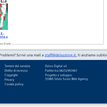
8 -
orna a
os Card:
Problemi? Scrivi una mail a
staff@delosstore.it
, ti aiutiamo subito
Termini del servizio
Delos Digital srl
Diritto di recesso
Partita Iva 08232950967
Copyright
Progetto e sviluppo:
SSWA Silvio Sosio Web Agency
Privacy
Cookie policy