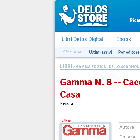
Rice
Libri Delos Digital
Ebook
Sfoglia per
Ultimi arrivi
Per editore
LIBRI
>
GAMMA EDIZIONI DELLO SCORPION
Gamma N. 8 -- Cacc
Casa
Rivista
Autore
Collana