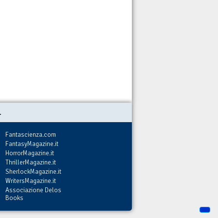
.
Fantascienza.com
FantasyMagazine.it
HorrorMagazine.it
ThrillerMagazine.it
SherlockMagazine.it
WritersMagazine.it
Associazione Delos
Books