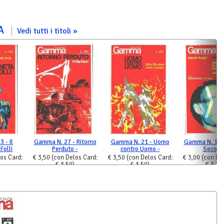
MA
Vedi tutti i titoli
 - Il
Gamma N. 27 - Ritorno
Gamma N. 21 - Uomo
Gamma N. 16 
Folli
Perduto -
contro Uomo -
Second
os Card:
€ 3,50
(con Delos Card:
€ 3,50
(con Delos Card:
€ 3,00
(con De
€ 3,50)
€ 3,50)
€ 3,00