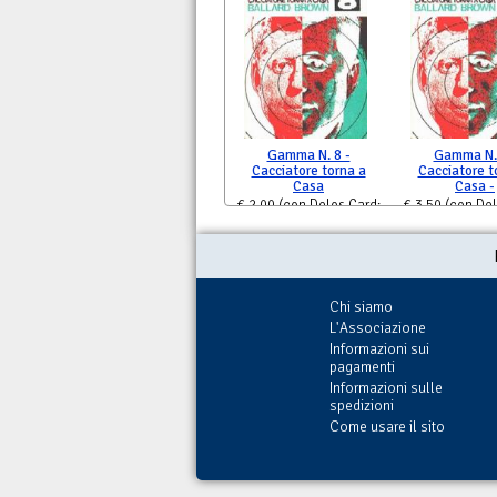
Gamma N. 8 -
Gamma N. 
Cacciatore torna a
Cacciatore t
Casa
Casa -
€ 2,00
(con Delos Card:
€ 3,50
(con Del
€ 2,00)
€ 3,50)
Chi siamo
L'Associazione
Informazioni sui
pagamenti
Informazioni sulle
spedizioni
Come usare il sito