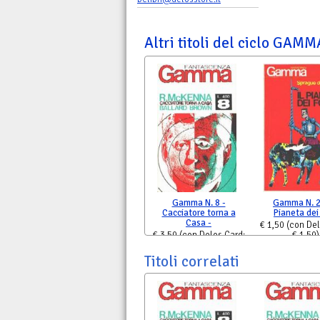
Altri titoli del ciclo GAM
Gamma N. 8 -
Gamma N. 23
Cacciatore torna a
Pianeta dei 
Casa -
€ 1,50
(con Del
€ 3,50
(con Delos Card:
€ 1,50)
€ 3,50)
Titoli correlati