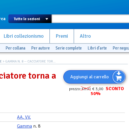
rca
Libri collezionismo
Premi
Altro
Per collana
Per autore
Serie complete
Libri d'arte
Per nego
E
> GAMMA N. 8 -- CACCIATORE TOR...
iatore torna a
Aggiungi al carrello
SCONTO
€ 3,00
prezzo:
€6.00
50%
AA. VV.
Gamma
n. 8