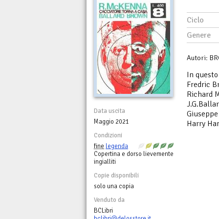
Ciclo
Genere
Autori: 
In quest
Fredric 
Richard 
J.G.Ball
Data uscita
Giuseppe
Maggio 2021
Harry Har
Condizioni
fine
legenda
Copertina e dorso lievemente
ingialliti
Copie disponibili
solo una copia
Venduto da
BCLibri
bclibri@delosstore.it