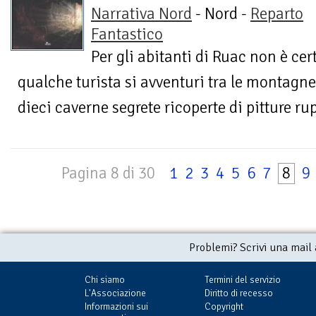
Narrativa Nord
- Nord -
Reparto
Fantastico
Per gli abitanti di Ruac non è cer
qualche turista si avventuri tra le montagne 
dieci caverne segrete ricoperte di pitture rup
Pagina 8 di 30
1
2
3
4
5
6
7
8
9
Problemi? Scrivi una mail
Chi siamo
Termini del servizio
L'Associazione
Diritto di recesso
Informazioni sui
Copyright