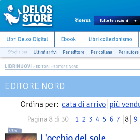
Ricerca
Libri Delos Digital
Ebook
Libri collezionismo
Sfoglia per
Ultimi arrivi
Per editore
Per collana
Per autore
LIBRINUOVI
>
EDITORI
> EDITORE NORD
EDITORE NORD
Ordina per:
data di arrivo
più vend
Pagina 8 di 30
1
2
3
4
5
6
7
8
9
LIBRI
L'occhio del sole