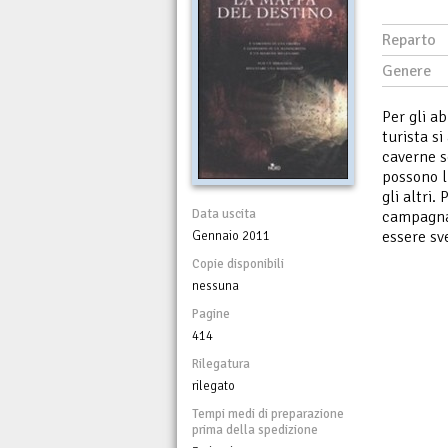
Reparto
Genere
Per gli a
turista si
caverne s
possono l
gli altri.
Data uscita
campagna 
essere sve
Gennaio 2011
Copie disponibili
nessuna
Pagine
414
Rilegatura
rilegato
Tempi medi di preparazione
prima della spedizione