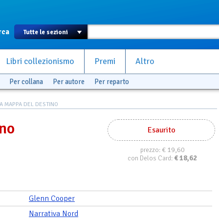
rca
Libri collezionismo
Premi
Altro
Per collana
Per autore
Per reparto
A MAPPA DEL DESTINO
ino
Esaurito
€ 19,60
prezzo:
€
18,62
con Delos Card:
Glenn Cooper
Narrativa Nord