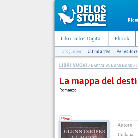
Rice
Libri Delos Digital
Ebook
Sfoglia per
Ultimi arrivi
Per editore
LIBRI NUOVI
>
NARRATIVA NORD NORD
> L
La mappa del dest
Romanzo
Autore
Collana